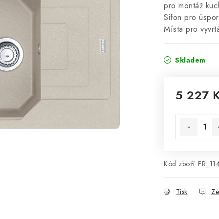
pro montáž kuch
Sifon pro úspo
Místa pro vyvrt
Skladem
5 227 
Měrná cena
Kód zboží:
FR_11
Tisk
Ze