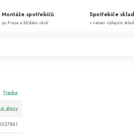
Montáže spotřebičů
Spotřebiče skla
po Praze a blízkém okolí
v našem výdejním sklad
Franke
ké dřezy
6327861