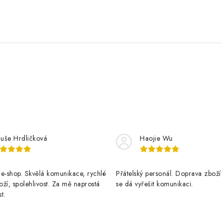
luše Hrdličková
Haojie Wu
e-shop. Skvělá komunikace, rychlé
Přátelský personál. Doprava zboží
ží, spolehlivost. Za mě naprostá
se dá vyřešit komunikaci.
t.