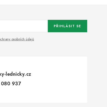
PŘIHLÁSIT SE
chrany osobních údajů
ky-lednicky.cz
 080 937