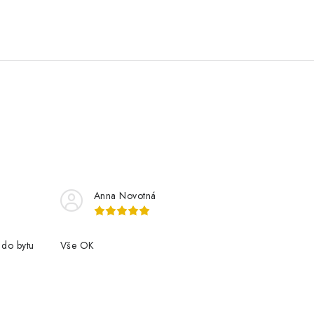
Anna Novotná
 do bytu
Vše OK