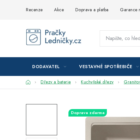
Přejít
Recenze
Akce
Doprava a platba
Garance n
na
obsah
DODAVATEL
VESTAVNÉ SPOTŘEBIČE
Domů
Dřezy a baterie
Kuchyňské dřezy
Granito
Doprava zdarma