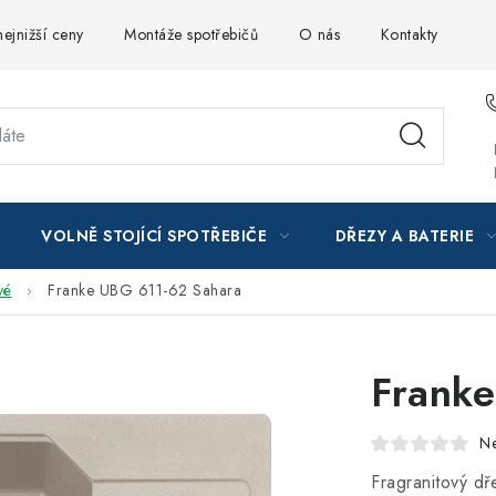
ejnižší ceny
Montáže spotřebičů
O nás
Kontakty
VOLNĚ STOJÍCÍ SPOTŘEBIČE
DŘEZY A BATERIE
vé
Franke UBG 611-62 Sahara
Frank
N
Fragranitový d