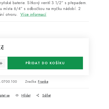
yňské baterie. Sítkový ventil 3 1/2“ s přepadem.
ru místa 6/4“ s odbočkou na myčku nádobí. 2
ání otvoru.
Více informací
Kč
:
PŘIDAT DO KOŠÍKU
4.0700.100
Značka:
Franke
ptat se
Hlídat
Sdílet