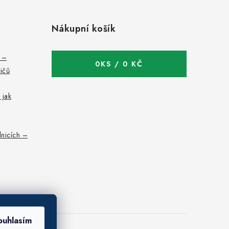
Nákupní košík
c –
0
KS /
0 KČ
bičů
 jak
nicích –
ouhlasím