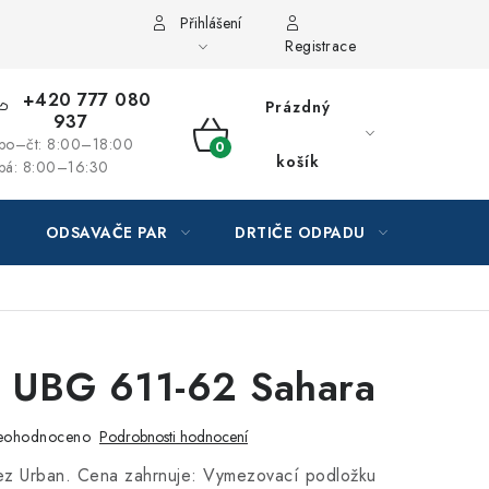
Přihlášení
Registrace
+420 777 080
Prázdný
937
po–čt: 8:00–18:00
NÁKUPNÍ
košík
pá: 8:00–16:30
KOŠÍK
ODSAVAČE PAR
DRTIČE ODPADU
GAST
e UBG 611-62 Sahara
eohodnoceno
Podrobnosti hodnocení
řez Urban. Cena zahrnuje: Vymezovací podložku