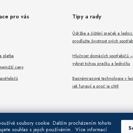
ace pro vás
Tipy a rady
Údržba a čištění praček a ledni
prodlužte životnost svých spotře
 platba
Hlučnost domácích spotřebičů –
vybrat tichou pračku a ledničku
ejnižší ceny
potřebičů
Beznámrazové technologie v led
jak fungují a proč je chtít
oužívá soubory cookie. Dalším procházením tohoto
S
ujete souhlas s jejich používáním.. Více informací