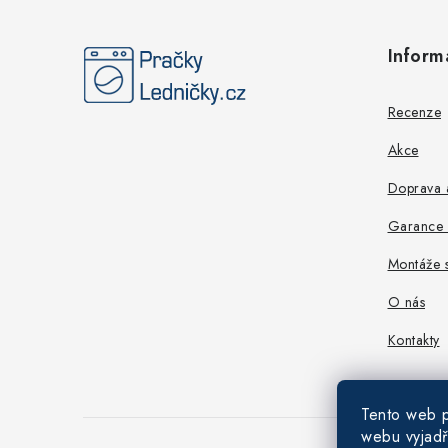
á
Inform
p
a
Recenze
t
Akce
í
Doprava a
Garance n
Montáže s
O nás
Kontakty
Tento web p
webu vyjadř