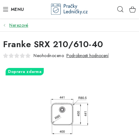
Přejít
Hleda
na
obsah
Nerezové
DODAVATEL
Franke SRX 210/610-40
VESTAVNÉ SPOTŘEBIČE
Neohodnoceno
Podrobnosti hodnocení
VOLNĚ STOJÍCÍ SPOTŘEBIČE
Doprava zdarma
DŘEZY A BATERIE
ODSAVAČE PAR
DRTIČE ODPADU
GASTRO