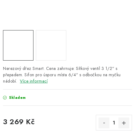
ZNAČKY
Recenze
Akce
Doprava a platba
Garance nejnižší ceny
Montáže spotřebičů
O nás
Kontakty
Nerezový dřez Smart. Cena zahrnuje: Sítkový ventil 3 1/2“ s
přepadem. Sifon pro úsporu místa 6/4“ s odbočkou na myčku
nádobí.
Více informací
Skladem
3 269 Kč
Měrná cena: