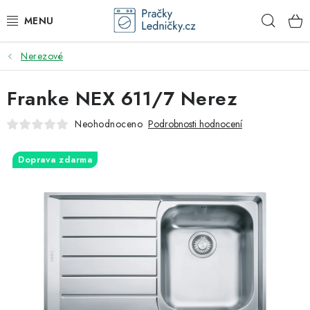
Přejít
Hleda
na
obsah
Nerezové
DODAVATEL
Franke NEX 611/7 Nerez
VESTAVNÉ SPOTŘEBIČE
Neohodnoceno
Podrobnosti hodnocení
VOLNĚ STOJÍCÍ SPOTŘEBIČE
Doprava zdarma
DŘEZY A BATERIE
ODSAVAČE PAR
DRTIČE ODPADU
GASTRO