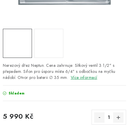
ZNAČKY
Recenze
Akce
Doprava a platba
Garance nejnižší ceny
Montáže spotřebičů
O nás
Kontakty
Nerezový dřez Neptun. Cena zahrnuje: Sítkový ventil 3 1/2" s
přepadem. Sifon pro úsporu místa 6/4" s odbočkou na myčku
nádobí. Otvor pro baterii ∅ 35 mm.
Více informací
Skladem
5 990 Kč
Měrná cena: