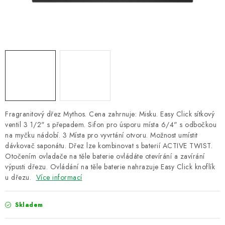
ZNAČKY
Recenze
Akce
Doprava a platba
Garance nejnižší ceny
Montáže spotřebičů
O nás
Kontakty
Fragranitový dřez Mythos. Cena zahrnuje: Misku. Easy Click sítkový
ventil 3 1/2" s přepadem. Sifon pro úsporu místa 6/4" s odbočkou
na myčku nádobí. 3 Místa pro vyvrtání otvoru. Možnost umístit
dávkovač saponátu. Dřez lze kombinovat s baterií ACTIVE TWIST.
Otočením ovladače na těle baterie ovládáte otevírání a zavírání
výpusti dřezu. Ovládání na těle baterie nahrazuje Easy Click knoflík
u dřezu.
Více informací
Skladem