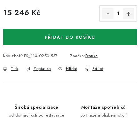
15 246 Kč
Měrná cena:
PŘIDAT DO KOŠÍKU
Kód zboží:
FR_114.0250.537
Značka:
Franke
Tisk
Zeptat se
Hlídat
Sdílet
Široká specializace
Montáže spotřebičů
od domácností po restaurace
po Praze a blízkém okolí