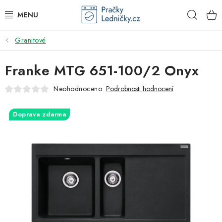
Přejít
Hleda
na
obsah
Granitové
DODAVATEL
Franke MTG 651-100/2 Onyx
VESTAVNÉ SPOTŘEBIČE
Neohodnoceno
Podrobnosti hodnocení
VOLNĚ STOJÍCÍ SPOTŘEBIČE
Doprava zdarma
DŘEZY A BATERIE
ODSAVAČE PAR
DRTIČE ODPADU
GASTRO