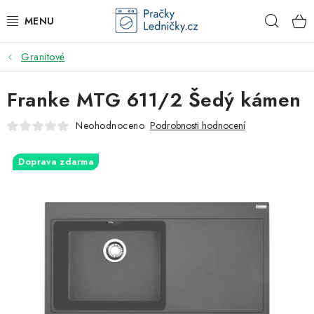
Přejít
Hleda
na
obsah
Granitové
DODAVATEL
Franke MTG 611/2 Šedý kámen
VESTAVNÉ SPOTŘEBIČE
Neohodnoceno
Podrobnosti hodnocení
VOLNĚ STOJÍCÍ SPOTŘEBIČE
Doprava zdarma
DŘEZY A BATERIE
ODSAVAČE PAR
DRTIČE ODPADU
GASTRO