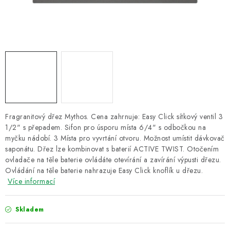
ZNAČKY
Recenze
Akce
Doprava a platba
Garance nejnižší ceny
Montáže spotřebičů
O nás
Kontakty
Fragranitový dřez Mythos. Cena zahrnuje: Easy Click sítkový ventil 3
1/2" s přepadem. Sifon pro úsporu místa 6/4" s odbočkou na
myčku nádobí. 3 Místa pro vyvrtání otvoru. Možnost umístit dávkovač
saponátu. Dřez lze kombinovat s baterií ACTIVE TWIST. Otočením
ovladače na těle baterie ovládáte otevírání a zavírání výpusti dřezu.
Ovládání na těle baterie nahrazuje Easy Click knoflík u dřezu.
Více informací
Skladem