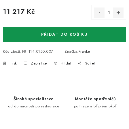
11 217 Kč
Měrná cena:
PŘIDAT DO KOŠÍKU
Kód zboží:
FR_114.0150.007
Značka:
Franke
Tisk
Zeptat se
Hlídat
Sdílet
Široká specializace
Montáže spotřebičů
od domácností po restaurace
po Praze a blízkém okolí