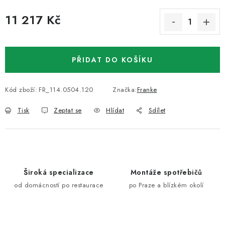
11 217 Kč
Měrná cena:
PŘIDAT DO KOŠÍKU
Kód zboží:
FR_114.0504.120
Značka:
Franke
Tisk
Zeptat se
Hlídat
Sdílet
Široká specializace
Montáže spotřebičů
od domácností po restaurace
po Praze a blízkém okolí