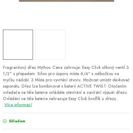
ZNAČKY
Recenze
Akce
Doprava a platba
Garance nejnižší ceny
Montáže spotřebičů
O nás
Kontakty
Fragranitový dřez Mythos. Cena zahrnuje: Easy Click sítkový ventil 3
1/2" s přepadem. Sifon pro úsporu místa 6/4" s odbočkou na
myčku nádobí. 3 Místa pro vyvrtání otvoru. Možnost umístit dávkovač
saponátu. Dřez lze kombinovat s baterií ACTIVE TWIST. Otočením
ovladače na těle baterie ovládáte otevírání a zavírání výpusti dřezu.
Ovládání na těle baterie nahrazuje Easy Click knoflík u dřezu.
Více informací
Skladem