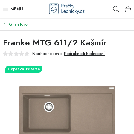
Přejít
Hleda
na
obsah
Granitové
DODAVATEL
Franke MTG 611/2 Kašmír
VESTAVNÉ SPOTŘEBIČE
Neohodnoceno
Podrobnosti hodnocení
VOLNĚ STOJÍCÍ SPOTŘEBIČE
Doprava zdarma
DŘEZY A BATERIE
ODSAVAČE PAR
DRTIČE ODPADU
GASTRO