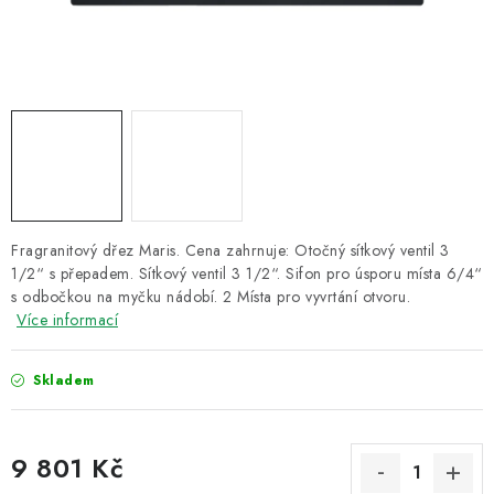
ZNAČKY
Recenze
Akce
Doprava a platba
Garance nejnižší ceny
Montáže spotřebičů
O nás
Kontakty
Fragranitový dřez Maris. Cena zahrnuje: Otočný sítkový ventil 3
1/2“ s přepadem. Sítkový ventil 3 1/2“. Sifon pro úsporu místa 6/4“
s odbočkou na myčku nádobí. 2 Místa pro vyvrtání otvoru.
Více informací
Skladem
9 801 Kč