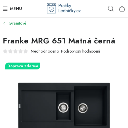
Přejít
Hleda
na
obsah
Granitové
DODAVATEL
Franke MRG 651 Matná černá
VESTAVNÉ SPOTŘEBIČE
Neohodnoceno
Podrobnosti hodnocení
VOLNĚ STOJÍCÍ SPOTŘEBIČE
Doprava zdarma
DŘEZY A BATERIE
ODSAVAČE PAR
DRTIČE ODPADU
GASTRO