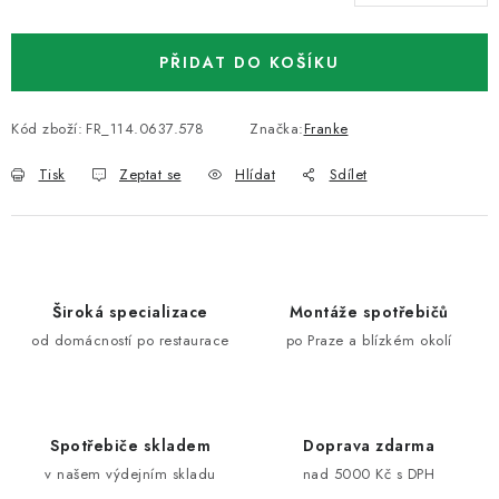
Měrná cena:
PŘIDAT DO KOŠÍKU
Kód zboží:
FR_114.0637.578
Značka:
Franke
Tisk
Zeptat se
Hlídat
Sdílet
Široká specializace
Montáže spotřebičů
od domácností po restaurace
po Praze a blízkém okolí
Spotřebiče skladem
Doprava zdarma
v našem výdejním skladu
nad 5000 Kč s DPH