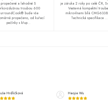
propečené a lahodné S
je záruka 2 roky po celé ČR, Se
rkovzdušnou troubou 600
Vestavná kompaktní trouba
SurroundCook® bude vše
mikrovlnami bílá CMG633
oměrně propečeno, od kuřecí
Technická specifikace …
pečínky s křup…
luše Hrdličková
Haojie Wu