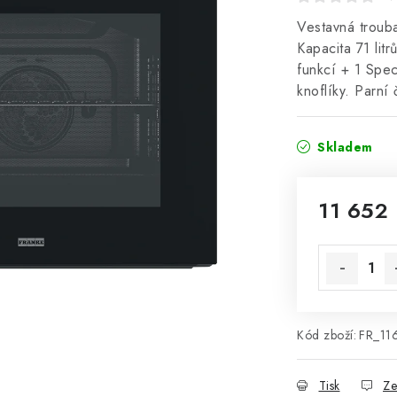
Vestavná trouba
Kapacita 71 lit
funkcí + 1 Spec
knoflíky. Parní
Skladem
11 652
Měrná cena
Kód zboží:
FR_11
Tisk
Ze