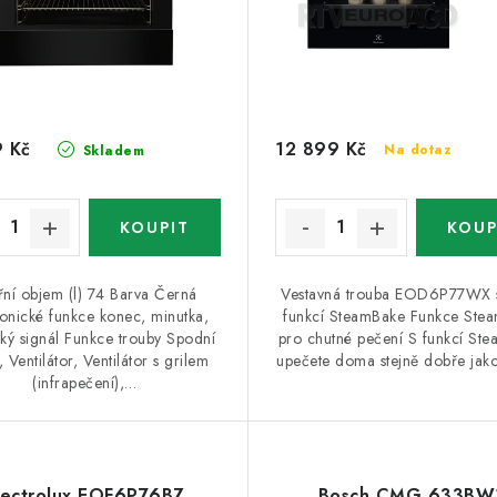
 Kč
12 899 Kč
Na dotaz
Skladem
třní objem (l) 74 Barva Černá
Vestavná trouba EOD6P77WX s
ronické funkce konec, minutka,
funkcí SteamBake Funkce Ste
cký signál Funkce trouby Spodní
pro chutné pečení S funkcí St
 Ventilátor, Ventilátor s grilem
upečete doma stejně dobře jak
(infrapečení),…
lectrolux EOF6P76BZ
Bosch CMG 633BW