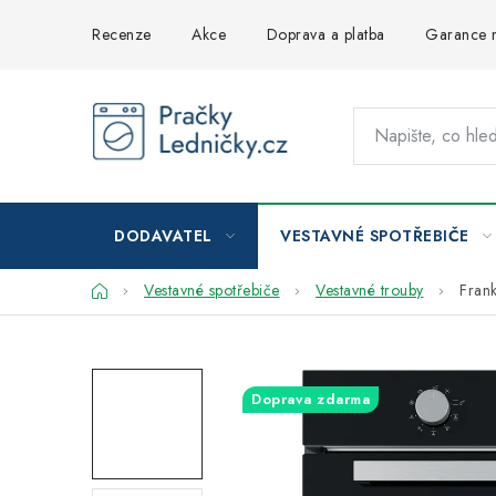
Přejít
Recenze
Akce
Doprava a platba
Garance n
na
obsah
DODAVATEL
VESTAVNÉ SPOTŘEBIČE
Domů
Vestavné spotřebiče
Vestavné trouby
Fran
Doprava zdarma