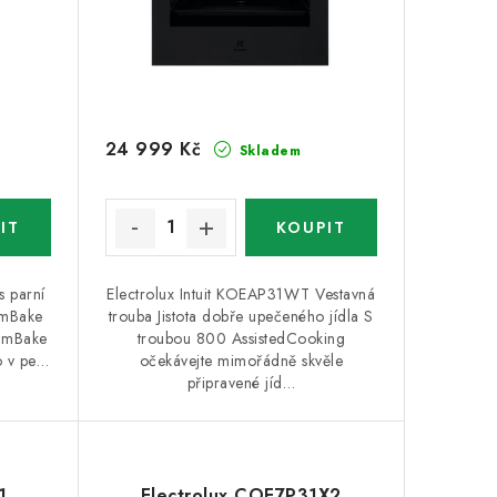
24 999 Kč
Skladem
 parní
Electrolux Intuit KOEAP31WT Vestavná
amBake
trouba Jistota dobře upečeného jídla S
eamBake
troubou 800 AssistedCooking
o v pe…
očekávejte mimořádně skvěle
připravené jíd…
1
Electrolux COE7P31X2