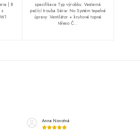
rie | 8
specifikace Typ výrobku: Vestavná
 s
pečící trouba Série: No Systém tepelné
BW1
úpravy: Ventilátor + kruhové topné
těleso Č…
Anna Novotná