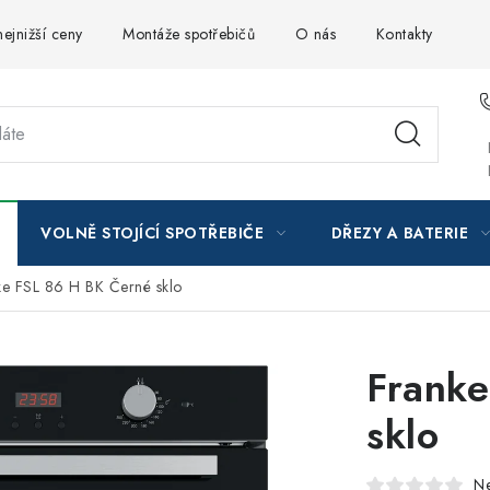
ejnižší ceny
Montáže spotřebičů
O nás
Kontakty
VOLNĚ STOJÍCÍ SPOTŘEBIČE
DŘEZY A BATERIE
ke FSL 86 H BK Černé sklo
Franke
sklo
N