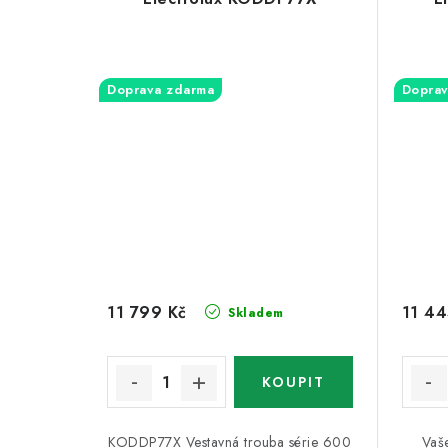
Doprava zdarma
Doprav
11 799 Kč
11 44
Skladem
KODDP77X Vestavná trouba série 600
Vaš