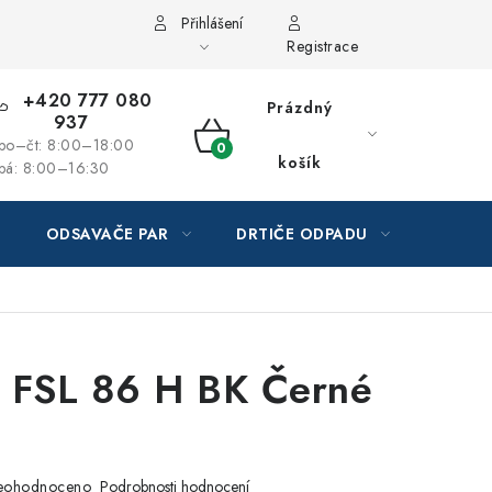
Přihlášení
Registrace
+420 777 080
Prázdný
937
po–čt: 8:00–18:00
NÁKUPNÍ
košík
pá: 8:00–16:30
KOŠÍK
ODSAVAČE PAR
DRTIČE ODPADU
GAST
 FSL 86 H BK Černé
eohodnoceno
Podrobnosti hodnocení