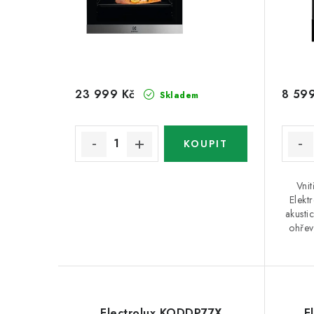
23 999 Kč
8 599
Skladem
Vni
Elekt
akusti
ohřev,
Electrolux KODDP77X
E