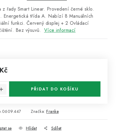
 z řady Smart Linear. Provedení černé sklo.
rů. Energetická třída A. Nabízí 8 Manuálních
iální funkci. Červený displej + 2 Ovládací
 čištění. Bez výsuvů.
Více informací
 Kč
:
PŘIDAT DO KOŠÍKU
6.0609.447
Značka:
Franke
ptat se
Hlídat
Sdílet