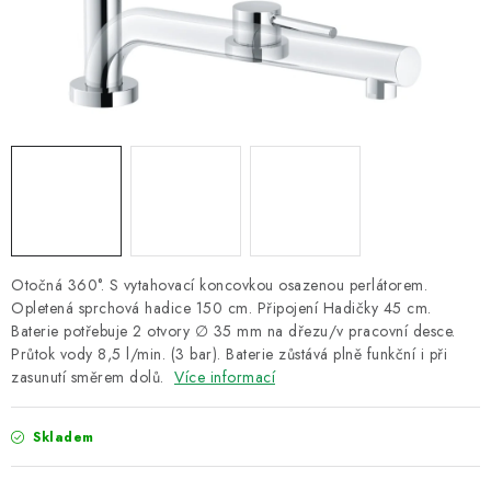
ZNAČKY
Recenze
Akce
Doprava a platba
Garance nejnižší ceny
Montáže spotřebičů
O nás
Kontakty
Otočná 360°. S vytahovací koncovkou osazenou perlátorem.
Opletená sprchová hadice 150 cm. Připojení Hadičky 45 cm.
Baterie potřebuje 2 otvory ∅ 35 mm na dřezu/v pracovní desce.
Průtok vody 8,5 l/min. (3 bar). Baterie zůstává plně funkční i při
zasunutí směrem dolů.
Více informací
Skladem