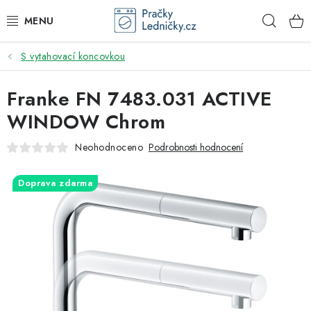
Přejít
Hleda
na
obsah
S vytahovací koncovkou
DODAVATEL
Franke FN 7483.031 ACTIVE
VESTAVNÉ SPOTŘEBIČE
WINDOW Chrom
VOLNĚ STOJÍCÍ SPOTŘEBIČE
Neohodnoceno
Podrobnosti hodnocení
DŘEZY A BATERIE
Doprava zdarma
ODSAVAČE PAR
DRTIČE ODPADU
GASTRO