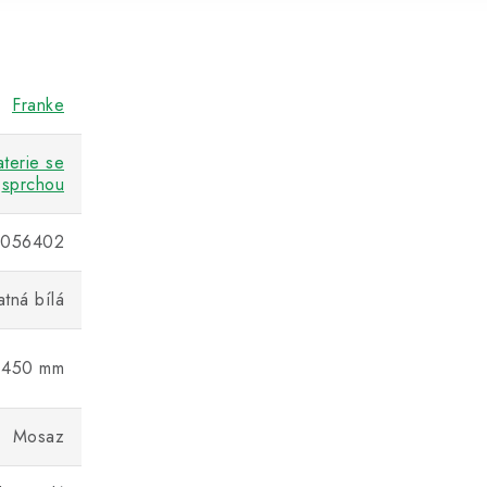
Franke
terie se
sprchou
6056402
tná bílá
450 mm
Mosaz