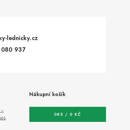
ky-lednicky.cz
 080 937
Nákupní košík
c –
0
KS /
0 KČ
bičů