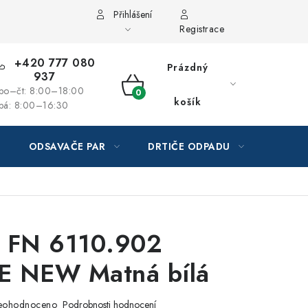
Přihlášení
Registrace
+420 777 080
Prázdný
937
po–čt: 8:00–18:00
NÁKUPNÍ
košík
pá: 8:00–16:30
KOŠÍK
ODSAVAČE PAR
DRTIČE ODPADU
GAST
e FN 6110.902
E NEW Matná bílá
eohodnoceno
Podrobnosti hodnocení