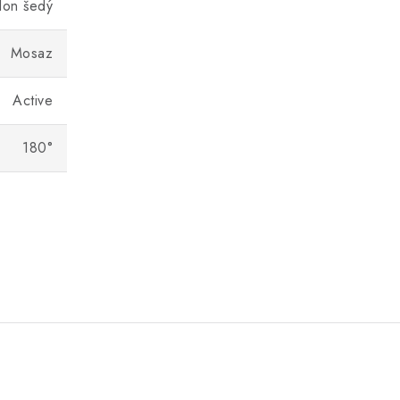
lon šedý
Mosaz
Active
180°