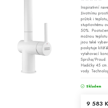
Inspirativní nav
životnímu prost
průtok i teplotu
stupňovitému o
50%. Pootočení
možnou teplotu 
jsou také vybav
poskytuje křišť
vytahovací kon
Sprcha/Proud. 
Hadičky 45 cm. 
vody. Technolo
Skladem
9 583 