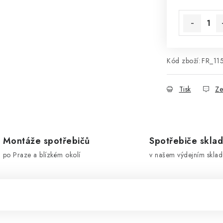
Měrná cena
Kód zboží:
FR_11
Tisk
Ze
Montáže spotřebičů
Spotřebiče skla
po Praze a blízkém okolí
v našem výdejním sklad