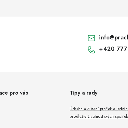
info
@
prac
+420 777
ace pro vás
Tipy a rady
Údržba a čištění praček a ledni
prodlužte životnost svých spotře