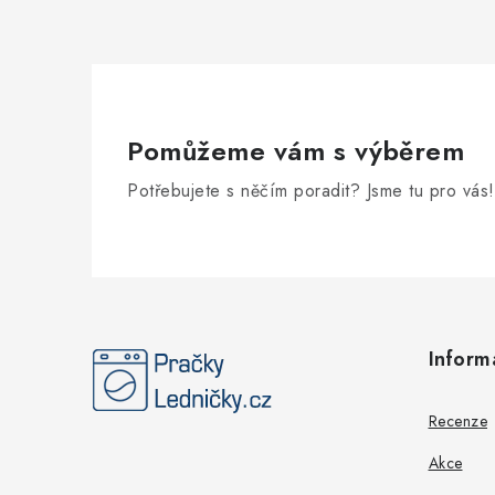
Pomůžeme vám s výběrem
Potřebujete s něčím poradit? Jsme tu pro vás!
Z
á
Inform
p
a
Recenze
t
Akce