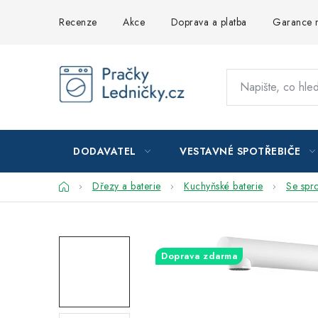
Přejít
Recenze
Akce
Doprava a platba
Garance n
na
obsah
DODAVATEL
VESTAVNÉ SPOTŘEBIČE
Domů
Dřezy a baterie
Kuchyňské baterie
Se spr
Doprava zdarma