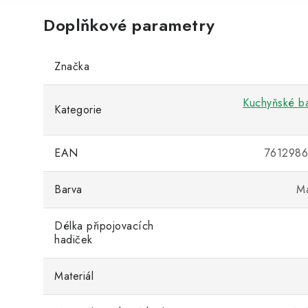
Doplňkové parametry
Značka
Kuchyňské ba
Kategorie
EAN
761298
Barva
Ma
Délka připojovacích
hadiček
Materiál