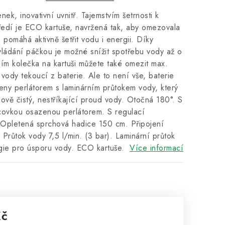
enek, inovativní uvnitř. Tajemstvím šetrnosti k
ředí je ECO kartuše, navržená tak, aby omezovala
, pomáhá aktivně šetřit vodu i energii. Díky
vládání páčkou je možné snížit spotřebu vody až o
m kolečka na kartuši můžete také omezit max.
vody tekoucí z baterie. Ale to není vše, baterie
eny perlátorem s laminárním průtokem vody, který
álově čistý, nestříkající proud vody. Otočná 180°. S
covkou osazenou perlátorem. S regulací
Opletená sprchová hadice 150 cm. Připojení
Průtok vody 7,5 l/min. (3 bar). Laminární průtok
gie pro úsporu vody. ECO kartuše.
Více informací
Kč