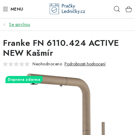
Přejít
Hleda
na
obsah
Se sprchou
DODAVATEL
Franke FN 6110.424 ACTIVE
VESTAVNÉ SPOTŘEBIČE
NEW Kašmír
VOLNĚ STOJÍCÍ SPOTŘEBIČE
Neohodnoceno
Podrobnosti hodnocení
DŘEZY A BATERIE
Doprava zdarma
ODSAVAČE PAR
DRTIČE ODPADU
GASTRO