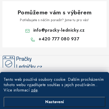
Pomůžeme vám s výběrem
Potřebujete s něčím poradit? Jsme tu pro vás!
info
@
pracky-lednicky.cz
+420 777 080 937
Z
á
p
a
Informace pro vás
t
Tento web používá soubory cookie. Dalším procházením
í
Recenze
tohoto webu vyjadřujete souhlas s jejich používáním..
Tipy a rady
Více informací
zde
.
Akce
Údržba a čištění praček a lednic – prodlužte životnost svých
Nákupní košík
Nastavení
Doprava a platba
spotřebičů