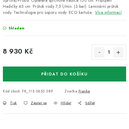
Sprcha/Proud. Opletená sprchová hadice 150 cm. Připojení
Hadičky 45 cm. Průtok vody 7,5 l/min. (3 bar). Laminární průtok
vody. Technologie pro úsporu vody. ECO kartuše.
Více informací
Skladem
8 930 Kč
Měrná cena:
PŘIDAT DO KOŠÍKU
Kód zboží:
FR_115.0653.389
Značka:
Franke
Tisk
Zeptat se
Hlídat
Sdílet