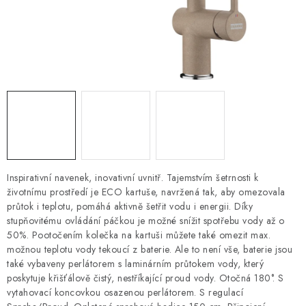
ZNAČKY
Recenze
Akce
Doprava a platba
Garance nejnižší ceny
Montáže spotřebičů
O nás
Kontakty
Inspirativní navenek, inovativní uvnitř. Tajemstvím šetrnosti k
životnímu prostředí je ECO kartuše, navržená tak, aby omezovala
průtok i teplotu, pomáhá aktivně šetřit vodu i energii. Díky
stupňovitému ovládání páčkou je možné snížit spotřebu vody až o
50%. Pootočením kolečka na kartuši můžete také omezit max.
možnou teplotu vody tekoucí z baterie. Ale to není vše, baterie jsou
také vybaveny perlátorem s laminárním průtokem vody, který
poskytuje křišťálově čistý, nestříkající proud vody. Otočná 180°. S
vytahovací koncovkou osazenou perlátorem. S regulací