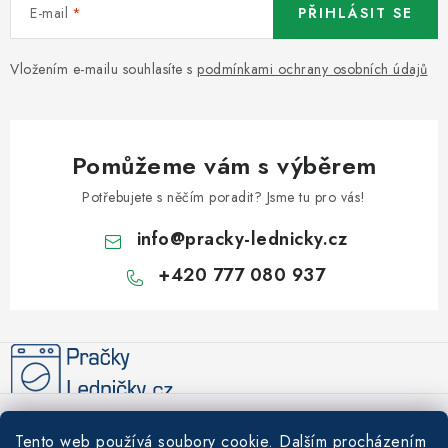
E-mail
PŘIHLÁSIT SE
Vložením e-mailu souhlasíte s
podmínkami ochrany osobních údajů
Pomůžeme vám s výběrem
Potřebujete s něčím poradit? Jsme tu pro vás!
info
@
pracky-lednicky.cz
+420 777 080 937
Z
á
p
a
Informace pro vás
t
Tento web používá soubory cookie. Dalším procházením