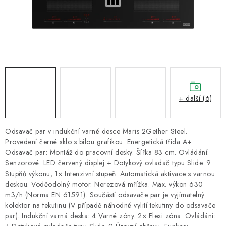
ZNAČKY
Recenze
Akce
Doprava a platba
Garance nejnižší ceny
Montáže spotřebičů
O nás
Kontakty
+ další (6)
Odsavač par v indukční varné desce Maris 2Gether Steel.
Provedení černé sklo s bílou grafikou. Energetická třída A+.
Odsavač par: Montáž do pracovní desky. Šířka 83 cm. Ovládání:
Senzorové. LED červený displej + Dotykový ovladač typu Slide. 9
Stupňů výkonu, 1× Intenzivní stupeň. Automatická aktivace s varnou
deskou. Voděodolný motor. Nerezová mřížka. Max. výkon 630
m3/h (Norma EN 61591). Součástí odsavače par je vyjímatelný
kolektor na tekutinu (V případě náhodné vylití tekutiny do odsavače
par). Indukční varná deska: 4 Varné zóny. 2× Flexi zóna. Ovládání: