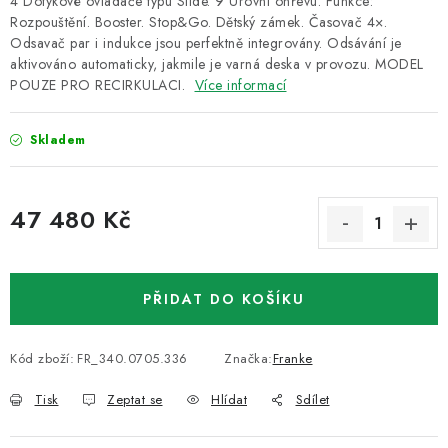
4 Dotykové ovladače typu Slide. 9 Úrovní ohřevu. Funkce:
Rozpouštění. Booster. Stop&Go. Dětský zámek. Časovač 4×.
Odsavač par i indukce jsou perfektně integrovány. Odsávání je
aktivováno automaticky, jakmile je varná deska v provozu. MODEL
POUZE PRO RECIRKULACI.
Více informací
Skladem
47 480 Kč
Měrná cena:
PŘIDAT DO KOŠÍKU
Kód zboží:
FR_340.0705.336
Značka:
Franke
Tisk
Zeptat se
Hlídat
Sdílet