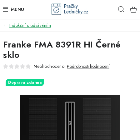
Přejít
Hleda
na
obsah
Indukční s odsáváním
DODAVATEL
Franke FMA 8391R HI Černé
VESTAVNÉ SPOTŘEBIČE
sklo
VOLNĚ STOJÍCÍ SPOTŘEBIČE
Neohodnoceno
Podrobnosti hodnocení
DŘEZY A BATERIE
Doprava zdarma
ODSAVAČE PAR
DRTIČE ODPADU
GASTRO