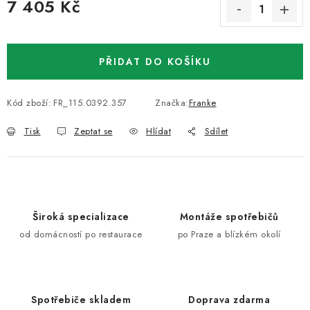
7 405 Kč
Měrná cena:
PŘIDAT DO KOŠÍKU
Kód zboží:
FR_115.0392.357
Značka:
Franke
Tisk
Zeptat se
Hlídat
Sdílet
Široká specializace
Montáže spotřebičů
od domácností po restaurace
po Praze a blízkém okolí
Spotřebiče skladem
Doprava zdarma