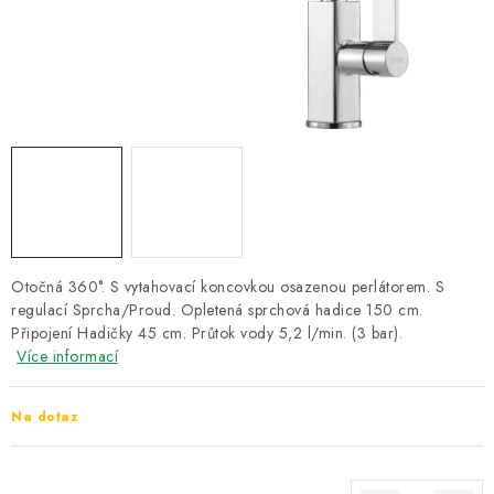
ZNAČKY
Recenze
Akce
Doprava a platba
Garance nejnižší ceny
Montáže spotřebičů
O nás
Kontakty
Otočná 360°. S vytahovací koncovkou osazenou perlátorem. S
regulací Sprcha/Proud. Opletená sprchová hadice 150 cm.
Připojení Hadičky 45 cm. Průtok vody 5,2 l/min. (3 bar).
Více informací
Na dotaz