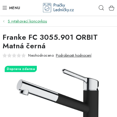
Přejít
Hleda
na
obsah
S vytahovací koncovkou
DODAVATEL
Franke FC 3055.901 ORBIT
VESTAVNÉ SPOTŘEBIČE
Matná černá
VOLNĚ STOJÍCÍ SPOTŘEBIČE
Neohodnoceno
Podrobnosti hodnocení
DŘEZY A BATERIE
Doprava zdarma
ODSAVAČE PAR
DRTIČE ODPADU
GASTRO