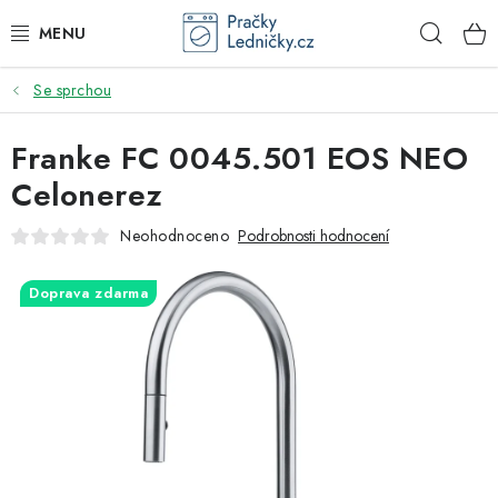
Přejít
Hleda
na
obsah
Se sprchou
DODAVATEL
Franke FC 0045.501 EOS NEO
VESTAVNÉ SPOTŘEBIČE
Celonerez
VOLNĚ STOJÍCÍ SPOTŘEBIČE
Neohodnoceno
Podrobnosti hodnocení
DŘEZY A BATERIE
Doprava zdarma
ODSAVAČE PAR
DRTIČE ODPADU
GASTRO