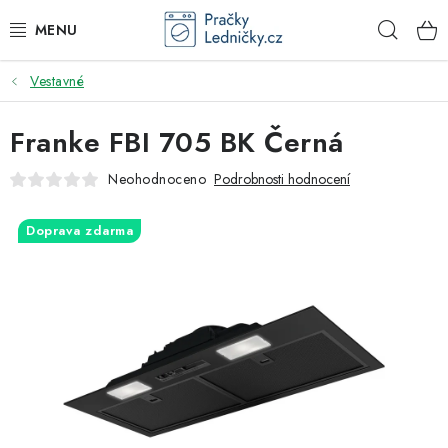
Přejít
Hleda
na
obsah
Vestavné
DODAVATEL
Franke FBI 705 BK Černá
VESTAVNÉ SPOTŘEBIČE
Neohodnoceno
Podrobnosti hodnocení
VOLNĚ STOJÍCÍ SPOTŘEBIČE
Doprava zdarma
DŘEZY A BATERIE
ODSAVAČE PAR
DRTIČE ODPADU
GASTRO