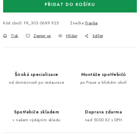
PŘIDAT DO KOŠÍKU
Kód zboží:
FR_305.0689.925
Značka:
Franke
Tisk
Zeptat se
Hlídat
Sdílet
Široká specializace
Montáže spotřebičů
od domácností po restaurace
po Praze a blízkém okolí
Spotřebiče skladem
Doprava zdarma
v našem výdejním skladu
nad 5000 Kč s DPH