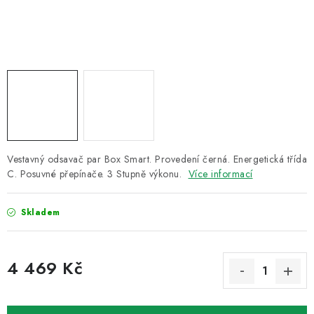
ZNAČKY
Recenze
Akce
Doprava a platba
Garance nejnižší ceny
Montáže spotřebičů
O nás
Kontakty
Vestavný odsavač par Box Smart. Provedení černá. Energetická třída
C. Posuvné přepínače. 3 Stupně výkonu.
Více informací
Skladem
4 469 Kč
Měrná cena: