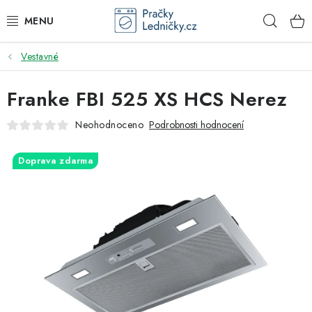
Přejít
Hleda
na
obsah
Vestavné
DODAVATEL
Franke FBI 525 XS HCS Nerez
VESTAVNÉ SPOTŘEBIČE
Neohodnoceno
Podrobnosti hodnocení
VOLNĚ STOJÍCÍ SPOTŘEBIČE
Doprava zdarma
DŘEZY A BATERIE
ODSAVAČE PAR
DRTIČE ODPADU
GASTRO