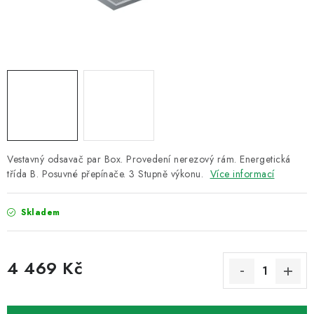
ZNAČKY
Recenze
Akce
Doprava a platba
Garance nejnižší ceny
Montáže spotřebičů
O nás
Kontakty
Vestavný odsavač par Box. Provedení nerezový rám. Energetická
třída B. Posuvné přepínače. 3 Stupně výkonu.
Více informací
Skladem
4 469 Kč
Měrná cena: