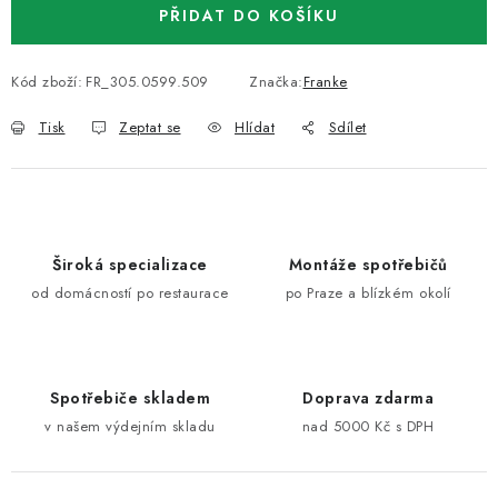
PŘIDAT DO KOŠÍKU
Kód zboží:
FR_305.0599.509
Značka:
Franke
Tisk
Zeptat se
Hlídat
Sdílet
Široká specializace
Montáže spotřebičů
od domácností po restaurace
po Praze a blízkém okolí
Spotřebiče skladem
Doprava zdarma
v našem výdejním skladu
nad 5000 Kč s DPH