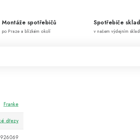
Montáže spotřebičů
Spotřebiče skla
po Praze a blízkém okolí
v našem výdejním sklad
Franke
ké dřezy
1926069