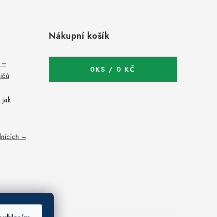
Nákupní košík
c –
0
KS /
0 KČ
bičů
 jak
nicích –