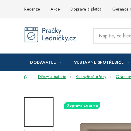
Přejít
Recenze
Akce
Doprava a platba
Garance n
na
obsah
DODAVATEL
VESTAVNÉ SPOTŘEBIČE
Domů
Dřezy a baterie
Kuchyňské dřezy
Granito
Doprava zdarma