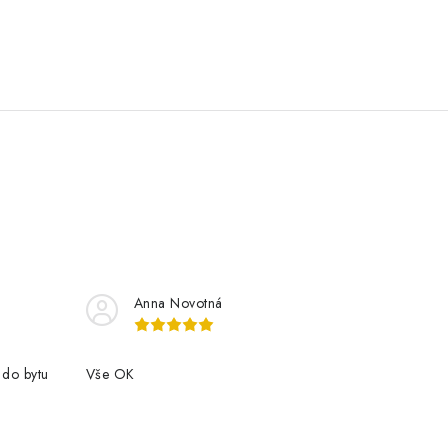
Anna Novotná
 do bytu
Vše OK