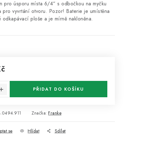
n pro úsporu místa 6/4“ s odbočkou na myčku
 pro vyvrtání otvoru. Pozor! Baterie je umístěna
 odkapávací ploše a je mírně nakloněna.
Kč
:
PŘIDAT DO KOŠÍKU
4.0494.911
Značka:
Franke
ptat se
Hlídat
Sdílet