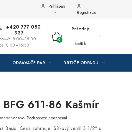
Přihlášení
Registrace
+420 777 080
Prázdný
937
po–čt: 8:00–18:00
NÁKUPNÍ
košík
pá: 8:00–16:30
KOŠÍK
ODSAVAČE PAR
DRTIČE ODPADU
GAST
 BFG 611-86 Kašmír
eohodnoceno
Podrobnosti hodnocení
ez Basis. Cena zahrnuje: Sítkový ventil 3 1/2“ s