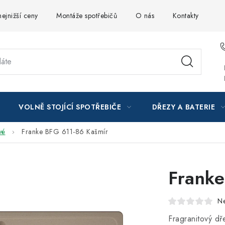
ejnižší ceny
Montáže spotřebičů
O nás
Kontakty
VOLNĚ STOJÍCÍ SPOTŘEBIČE
DŘEZY A BATERIE
vé
Franke BFG 611-86 Kašmír
Franke
N
Fragranitový dř