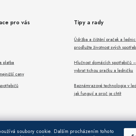
ace pro vás
Tipy a rady
Údržba a čištění praček a ledni
prodlužte životnost svých spotře
 platba
Hlučnost domácích spotřebičů –
vybrat tichou pračku a ledničku
ejnižší ceny
potřebičů
Beznámrazové technologie v led
jak fungují a proč je chtít
oužívá soubory cookie. Dalším procházením tohoto