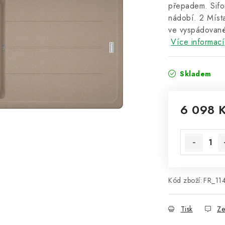
přepadem. Sifo
nádobí. 2 Místa
ve vyspádované
Více informací
Skladem
6 098 
Měrná cena
Kód zboží:
FR_11
Tisk
Ze