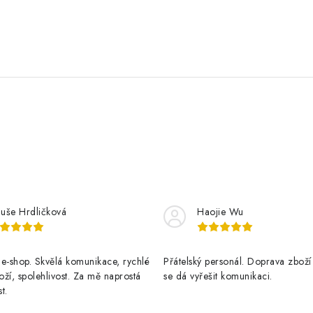
luše Hrdličková
Haojie Wu
e-shop. Skvělá komunikace, rychlé
Přátelský personál. Doprava zboží
ží, spolehlivost. Za mě naprostá
se dá vyřešit komunikaci.
t.