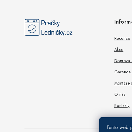
Z
á
Inform
p
a
Recenze
t
Akce
í
Doprava a
Garance n
Montáže s
O nás
Kontakty
Tento web p