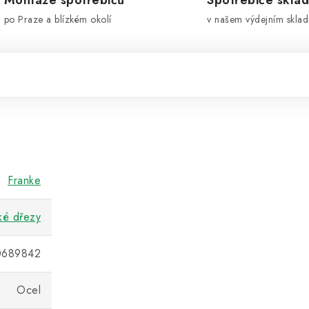
Montáže spotřebičů
Spotřebiče skla
po Praze a blízkém okolí
v našem výdejním sklad
Franke
ké dřezy
0689842
Ocel