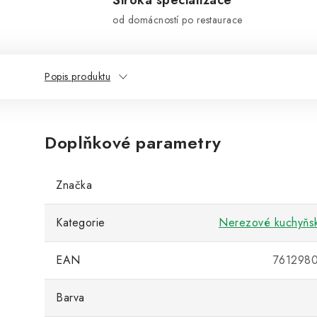
Široká specializace
od domácností po restaurace
Popis produktu
Doplňkové parametry
Značka
Kategorie
Nerezové kuchyňs
EAN
761298
Barva