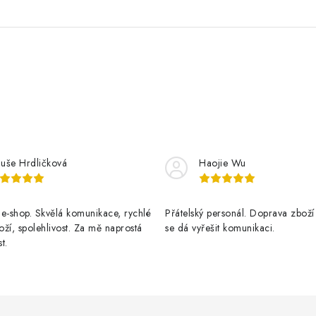
luše Hrdličková
Haojie Wu
e-shop. Skvělá komunikace, rychlé
Přátelský personál. Doprava zboží
ží, spolehlivost. Za mě naprostá
se dá vyřešit komunikaci.
t.