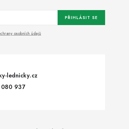
PŘIHLÁSIT SE
chrany osobních údajů
ky-lednicky.cz
 080 937