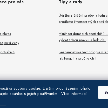
ace pro vás
Tipy a rady
Údržba a čištění praček a ledni
prodlužte životnost svých spotře
 platba
Hlučnost domácích spotřebičů –
vybrat tichou pračku a ledničku
ejnižší ceny
potřebičů
Beznámrazové technologie v led
jak fungují a proč je chtít
oužívá soubory cookie. Dalším procházením tohoto
S
ujete souhlas s jejich používáním.. Více informací
6
Pračky-Ledničky.cz
. Všechna práva vyhrazena.
|
Obchodní podmínky
|
Ochrana
Vytvořil Shoptet