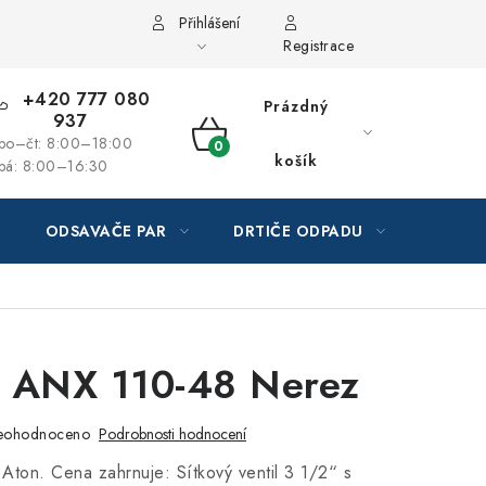
Přihlášení
Registrace
+420 777 080
Prázdný
937
po–čt: 8:00–18:00
NÁKUPNÍ
košík
pá: 8:00–16:30
KOŠÍK
ODSAVAČE PAR
DRTIČE ODPADU
GAST
e ANX 110-48 Nerez
eohodnoceno
Podrobnosti hodnocení
Aton. Cena zahrnuje: Sítkový ventil 3 1/2“ s