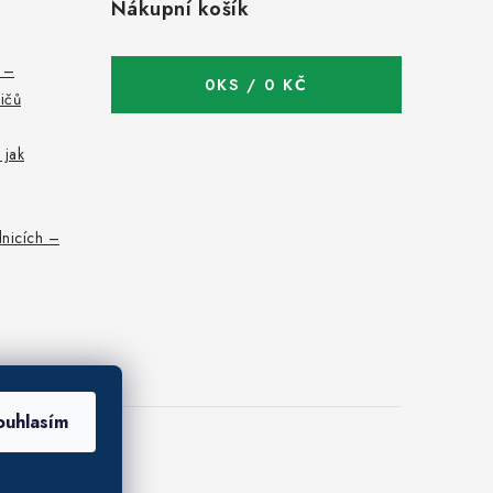
Nákupní košík
c –
0
KS /
0 KČ
bičů
 jak
nicích –
ouhlasím
 osobních údajů