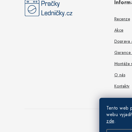
Inform
p
a
Recenze
t
Akce
í
Doprava a
Garance n
Montáže s
O nás
Kontakty
Tento web p
webu vyjadř
zde
.
Copyright 202