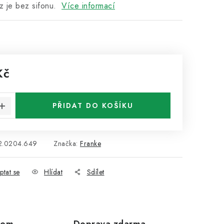
 je bez sifonu.
Více informací
Kč
:
PŘIDAT DO KOŠÍKU
2.0204.649
Značka:
Franke
ptat se
Hlídat
Sdílet