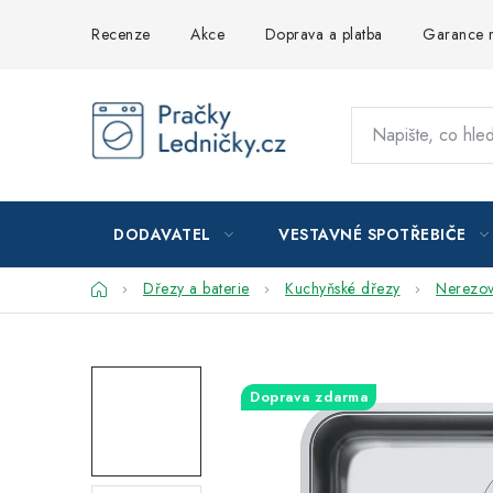
Přejít
Recenze
Akce
Doprava a platba
Garance n
na
obsah
DODAVATEL
VESTAVNÉ SPOTŘEBIČE
Domů
Dřezy a baterie
Kuchyňské dřezy
Nerezo
Doprava zdarma