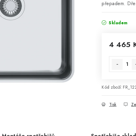
přepadem. Dřez
Skladem
4 465 
Měrná cena
Kód zboží:
FR_12
Tisk
Ze