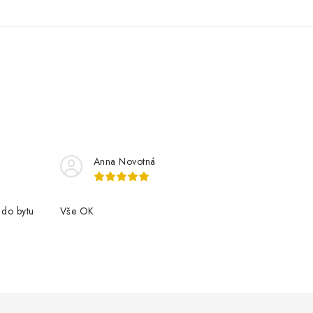
Anna Novotná
 do bytu
Vše OK