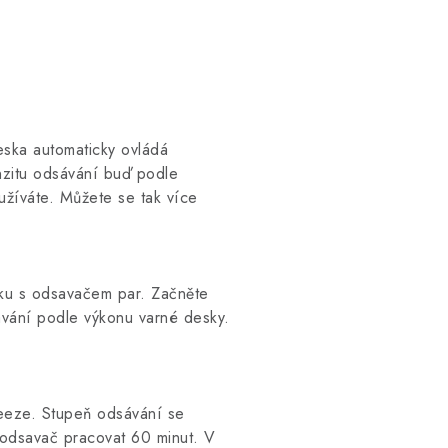
ka automaticky ovládá
nzitu odsávání buď podle
užíváte. Můžete se tak více
u s odsavačem par. Začněte
ávání podle výkonu varné desky.
Breeze. Stupeň odsávání se
 odsavač pracovat 60 minut. V