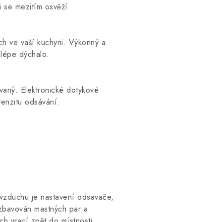
i se mezitím osvěží.
uch ve vaší kuchyni. Výkonný a
 lépe dýchalo.
ovaný. Elektronické dotykové
enzitu odsávání.
 vzduchu je nastavení odsavače,
zbavován mastných par a
uch vrací zpět do místnosti.