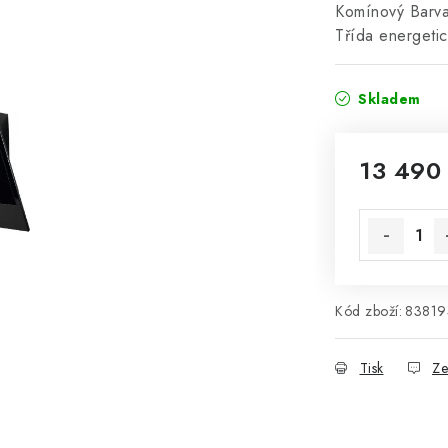
Komínový Barv
Třída energeti
Skladem
13 490
Měrná cena
Kód zboží:
83819
Tisk
Ze