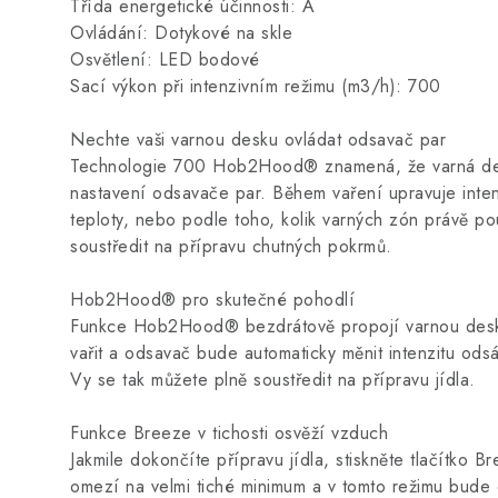
Třída energetické účinnosti: A
Ovládání: Dotykové na skle
Osvětlení: LED bodové
Sací výkon při intenzivním režimu (m3/h): 700
Nechte vaši varnou desku ovládat odsavač par
Technologie 700 Hob2Hood® znamená, že varná des
nastavení odsavače par. Během vaření upravuje inte
teploty, nebo podle toho, kolik varných zón právě po
soustředit na přípravu chutných pokrmů.
Hob2Hood® pro skutečné pohodlí
Funkce Hob2Hood® bezdrátově propojí varnou desk
vařit a odsavač bude automaticky měnit intenzitu ods
Vy se tak můžete plně soustředit na přípravu jídla.
Funkce Breeze v tichosti osvěží vzduch
Jakmile dokončíte přípravu jídla, stiskněte tlačítko 
omezí na velmi tiché minimum a v tomto režimu bude