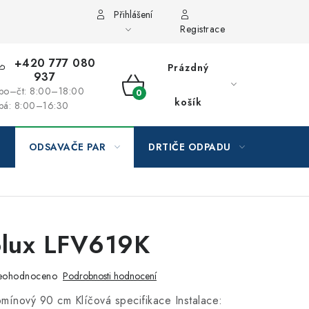
Přihlášení
Registrace
+420 777 080
Prázdný
937
po–čt: 8:00–18:00
NÁKUPNÍ
košík
pá: 8:00–16:30
KOŠÍK
ODSAVAČE PAR
DRTIČE ODPADU
GAST
olux LFV619K
eohodnoceno
Podrobnosti hodnocení
mínový 90 cm Klíčová specifikace Instalace: