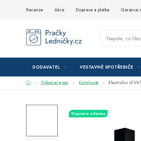
Přejít
Recenze
Akce
Doprava a platba
Garance n
na
obsah
DODAVATEL
VESTAVNÉ SPOTŘEBIČE
Domů
Odsavače par
Komínové
Electrolux LFV6
Doprava zdarma