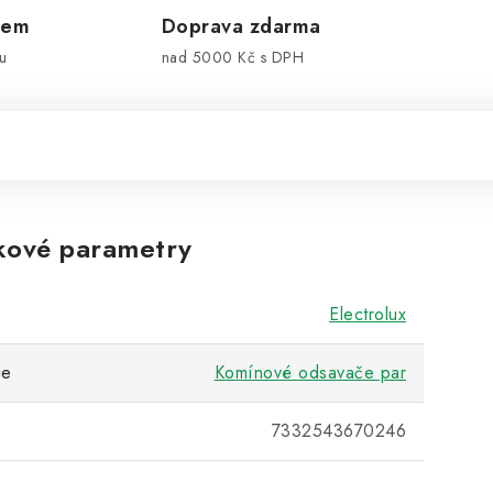
dem
Doprava zdarma
u
nad 5000 Kč s DPH
kové parametry
Electrolux
ie
Komínové odsavače par
7332543670246