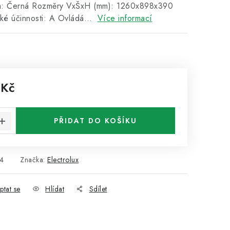
a: Černá Rozměry VxŠxH (mm): 1260x898x390
cké účinnosti: A Ovládá…
Více informací
 Kč
:
PŘIDAT DO KOŠÍKU
4
Značka:
Electrolux
ptat se
Hlídat
Sdílet