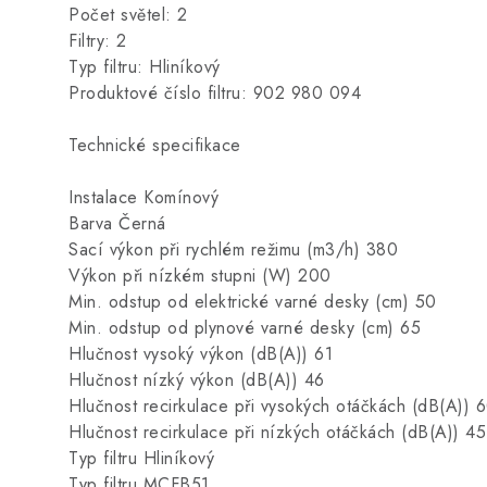
Počet světel: 2
Filtry: 2
Typ filtru: Hliníkový
Produktové číslo filtru: 902 980 094
Technické specifikace
Instalace Komínový
Barva Černá
Sací výkon při rychlém režimu (m3/h) 380
Výkon při nízkém stupni (W) 200
Min. odstup od elektrické varné desky (cm) 50
Min. odstup od plynové varné desky (cm) 65
Hlučnost vysoký výkon (dB(A)) 61
Hlučnost nízký výkon (dB(A)) 46
Hlučnost recirkulace při vysokých otáčkách (dB(A)) 
Hlučnost recirkulace při nízkých otáčkách (dB(A)) 45
Typ filtru Hliníkový
Typ filtru MCFB51