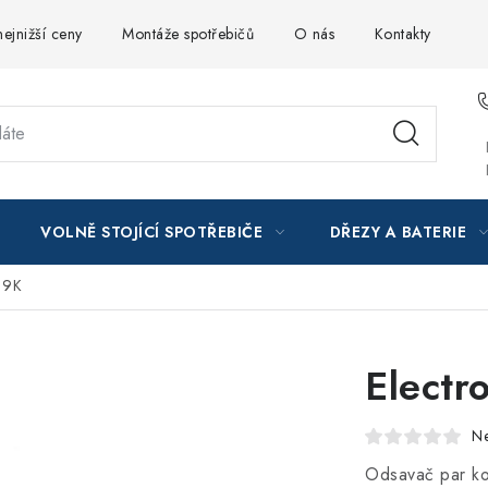
ejnižší ceny
Montáže spotřebičů
O nás
Kontakty
VOLNĚ STOJÍCÍ SPOTŘEBIČE
DŘEZY A BATERIE
19K
Electr
N
Odsavač par ko