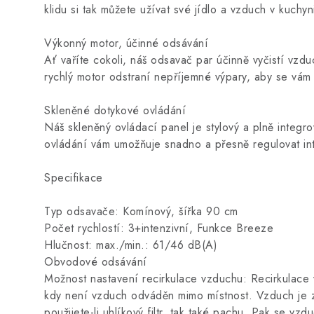
klidu si tak můžete užívat své jídlo a vzduch v kuchyn
Výkonný motor, účinné odsávání
Ať vaříte cokoli, náš odsavač par účinně vyčistí vzd
rychlý motor odstraní nepříjemné výpary, aby se vám
Skleněné dotykové ovládání
Náš skleněný ovládací panel je stylový a plně integr
ovládání vám umožňuje snadno a přesně regulovat int
Specifikace
Typ odsavače: Komínový, šířka 90 cm
Počet rychlostí: 3+intenzivní, Funkce Breeze
Hlučnost: max./min.: 61/46 dB(A)
Obvodové odsávání
Možnost nastavení recirkulace vzduchu: Recirkulace
kdy není vzduch odváděn mimo místnost. Vzduch je 
použijete-li uhlíkový filtr, tak také pachu. Pak se vzd