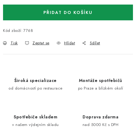
PŘIDAT DO KOŠÍKU
Kód zboží:
7768
Tisk
Zeptat se
Hlídat
Sdílet
Široká specializace
Montáže spotřebičů
od domácností po restaurace
po Praze a blízkém okolí
Spotřebiče skladem
Doprava zdarma
v našem výdejním skladu
nad 5000 Kč s DPH