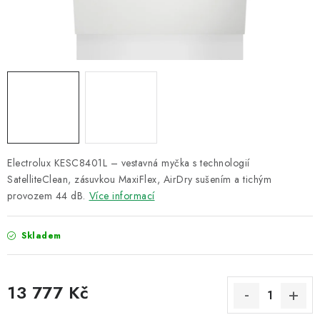
ZNAČKY
Recenze
Akce
Doprava a platba
Garance nejnižší ceny
Montáže spotřebičů
O nás
Kontakty
Electrolux KESC8401L – vestavná myčka s technologií
SatelliteClean, zásuvkou MaxiFlex, AirDry sušením a tichým
provozem 44 dB.
Více informací
Skladem
13 777 Kč
Měrná cena: