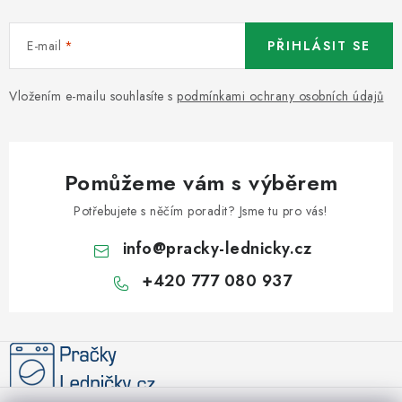
E-mail
PŘIHLÁSIT SE
Vložením e-mailu souhlasíte s
podmínkami ochrany osobních údajů
Pomůžeme vám s výběrem
Potřebujete s něčím poradit? Jsme tu pro vás!
info
@
pracky-lednicky.cz
+420 777 080 937
Z
á
p
a