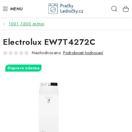
Přejít
Hleda
na
obsah
1001 -1200 ot/min
DODAVATEL
Electrolux EW7T4272C
VESTAVNÉ SPOTŘEBIČE
Neohodnoceno
Podrobnosti hodnocení
VOLNĚ STOJÍCÍ SPOTŘEBIČE
Doprava zdarma
DŘEZY A BATERIE
ODSAVAČE PAR
DRTIČE ODPADU
GASTRO