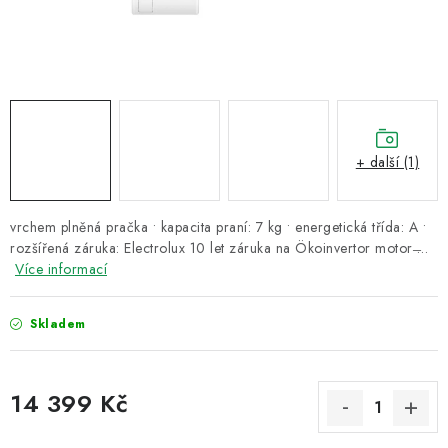
ZNAČKY
Recenze
Akce
Doprava a platba
Garance nejnižší ceny
Montáže spotřebičů
O nás
Kontakty
+ další (1)
vrchem plněná pračka • kapacita praní: 7 kg • energetická třída: A •
rozšířená záruka: Electrolux 10 let záruka na Ökoinvertor motor ̶…
Více informací
Skladem
14 399 Kč
Měrná cena: