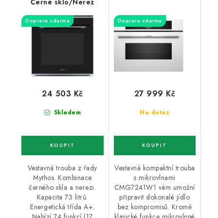
Černé sklo/Nerez
Doprava zdarma
Doprava zdarma
24 503 Kč
27 999 Kč
Skladem
Na dotaz
Vestavná trouba z řady
Vestavná kompaktní trouba
Mythos. Kombinace
s mikrovlnami
černého skla a nerezi.
CMG7241W1 vám umožní
Kapacita 73 litrů.
připravit dokonalé jídlo
Energetická třída A+.
bez kompromisů. Kromě
Nabízí 74 funkcí (17
klasické funkce mikrovlnné