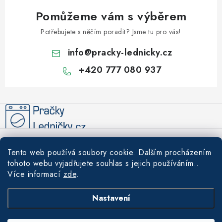
Pomůžeme vám s výběrem
Potřebujete s něčím poradit? Jsme tu pro vás!
info
@
pracky-lednicky.cz
+420 777 080 937
Z
á
p
a
Informace pro vás
t
Tento web používá soubory cookie. Dalším procházením
í
Recenze
tohoto webu vyjadřujete souhlas s jejich používáním..
Tipy a rady
Více informací
zde
.
Akce
Údržba a čištění praček a lednic – prodlužte životnost svých
Nákupní košík
Nastavení
Doprava a platba
spotřebičů
Garance nejnižší ceny
0
KS /
0 KČ