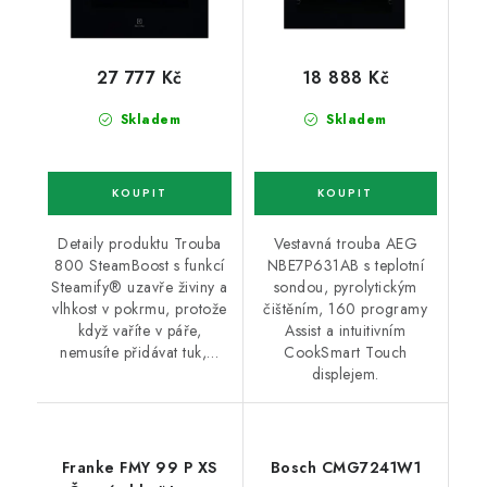
27 777 Kč
18 888 Kč
Skladem
Skladem
Detaily produktu Trouba
Vestavná trouba AEG
800 SteamBoost s funkcí
NBE7P631AB s teplotní
Steamify® uzavře živiny a
sondou, pyrolytickým
vlhkost v pokrmu, protože
čištěním, 160 programy
když vaříte v páře,
Assist a intuitivním
nemusíte přidávat tuk,…
CookSmart Touch
displejem.
Franke FMY 99 P XS
Bosch CMG7241W1