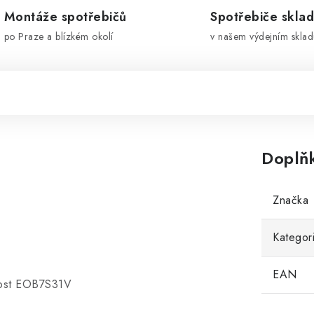
Montáže spotřebičů
Spotřebiče skla
po Praze a blízkém okolí
v našem výdejním sklad
Doplň
Značka
Kategor
EAN
oost EOB7S31V