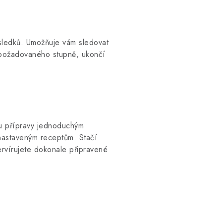
ýsledků. Umožňuje vám sledovat
e požadovaného stupně, ukončí
tu přípravy jednoduchým
nastaveným receptům. Stačí
ervírujete dokonale připravené