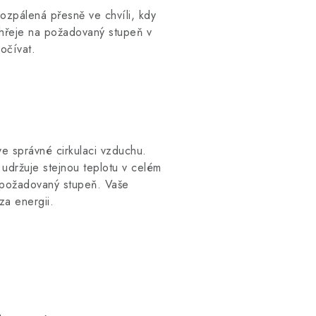
rozpálená přesně ve chvíli, kdy
zahřeje na požadovaný stupeň v
očívat.
e správné cirkulaci vzduchu.
 udržuje stejnou teplotu v celém
a požadovaný stupeň. Vaše
za energii.