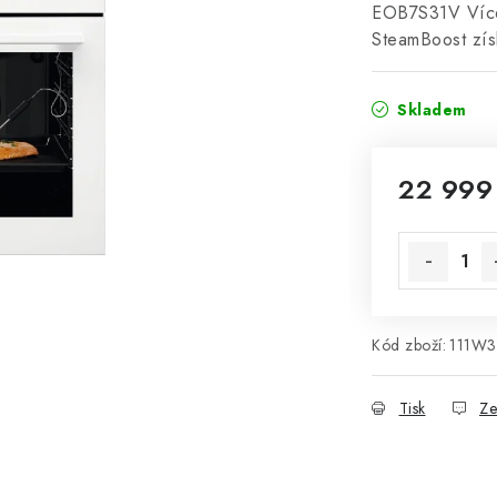
EOB7S31V Více 
SteamBoost zí
Skladem
22 999
Měrná cena
Kód zboží:
111W3
Tisk
Ze