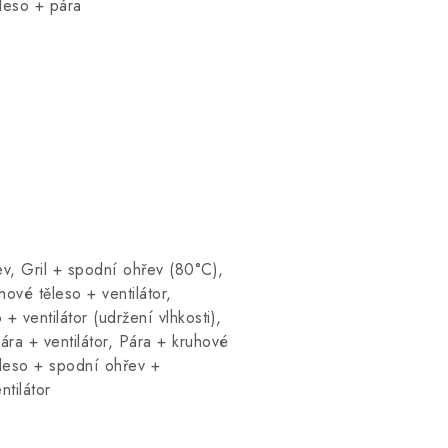
ěleso + pára
ev, Gril + spodní ohřev (80°C),
hové těleso + ventilátor,
+ ventilátor (udržení vlhkosti),
Pára + ventilátor, Pára + kruhové
ěleso + spodní ohřev +
ntilátor