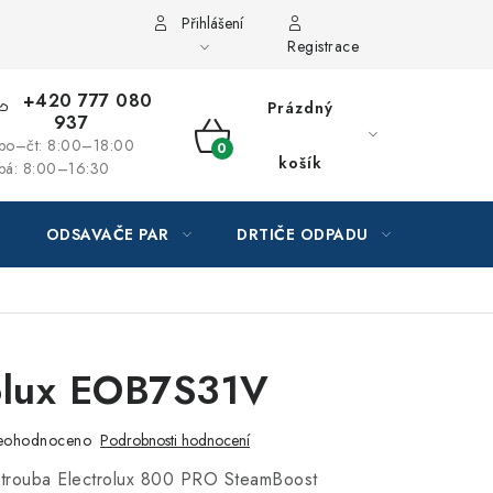
Přihlášení
Registrace
+420 777 080
Prázdný
937
po–čt: 8:00–18:00
NÁKUPNÍ
košík
pá: 8:00–16:30
KOŠÍK
ODSAVAČE PAR
DRTIČE ODPADU
GAST
olux EOB7S31V
eohodnoceno
Podrobnosti hodnocení
 trouba Electrolux 800 PRO SteamBoost