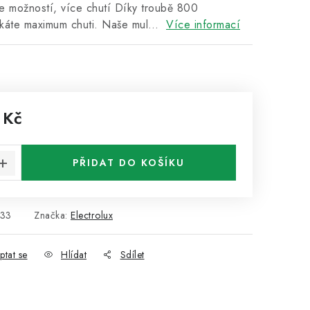
možností, více chutí Díky troubě 800
skáte maximum chuti. Naše mul…
Více informací
 Kč
:
PŘIDAT DO KOŠÍKU
33
Značka:
Electrolux
ptat se
Hlídat
Sdílet