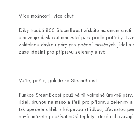
Více možností, více chutí
Díky troubě 800 SteamBoost získáte maximum chuti. 
umožňuje dávkovat množství páry podle potřeby. Dvě
volitelnou dávkou páry pro pečení moučných jídel a
zase ideální pro přípravu zeleniny a ryb.
Vařte, pečte, grilujte se SteamBoost
Funkce SteamBoost používá tři volitelné úrovně pár
jídel, druhou na maso a třetí pro přípravu zeleniny a 
tak upečete chléb s křupavou střídkou, šťavnatou peč
navíc můžete používat nižší teploty, které uchovávají 