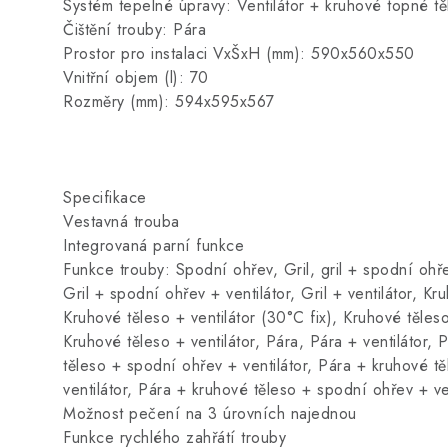
Systém tepelné úpravy: Ventilátor + kruhové topné t
Čištění trouby: Pára
Prostor pro instalaci VxŠxH (mm): 590x560x550
Vnitřní objem (l): 70
Rozměry (mm): 594x595x567
Specifikace
Vestavná trouba
Integrovaná parní funkce
Funkce trouby: Spodní ohřev, Gril, gril + spodní ohř
Gril + spodní ohřev + ventilátor, Gril + ventilátor, Kru
Kruhové těleso + ventilátor (30°C fix), Kruhové těleso 
Kruhové těleso + ventilátor, Pára, Pára + ventilátor, 
těleso + spodní ohřev + ventilátor, Pára + kruhové t
ventilátor, Pára + kruhové těleso + spodní ohřev + ve
Možnost pečení na 3 úrovních najednou
Funkce rychlého zahřátí trouby