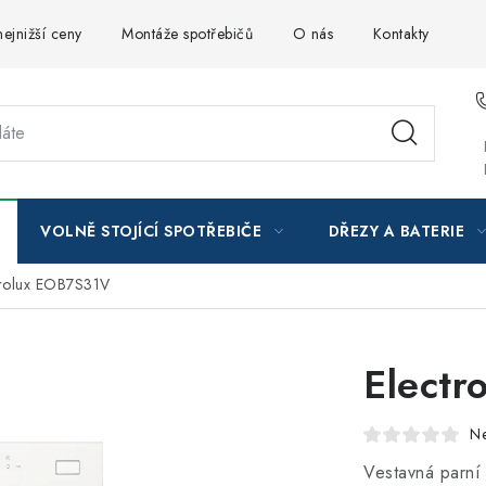
ejnižší ceny
Montáže spotřebičů
O nás
Kontakty
VOLNĚ STOJÍCÍ SPOTŘEBIČE
DŘEZY A BATERIE
trolux EOB7S31V
Electr
N
Vestavná parní