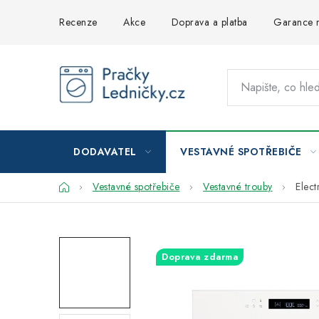
Přejít
Recenze
Akce
Doprava a platba
Garance n
na
obsah
DODAVATEL
VESTAVNÉ SPOTŘEBIČE
Domů
Vestavné spotřebiče
Vestavné trouby
Elec
Doprava zdarma