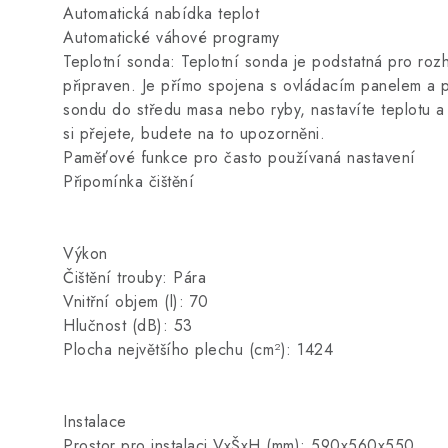
Automatická nabídka teplot
Automatické váhové programy
Teplotní sonda: Teplotní sonda je podstatná pro rozh
připraven. Je přímo spojena s ovládacím panelem a p
sondu do středu masa nebo ryby, nastavíte teplotu a
si přejete, budete na to upozorněni.
Paměťové funkce pro často používaná nastavení
Připomínka čištění
Výkon
Čištění trouby: Pára
Vnitřní objem (l): 70
Hlučnost (dB): 53
Plocha největšího plechu (cm²): 1424
Instalace
Prostor pro instalaci VxŠxH (mm): 590x560x550