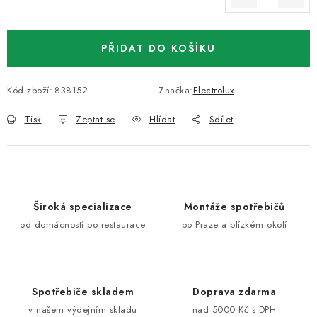
Měrná cena:
PŘIDAT DO KOŠÍKU
Kód zboží:
838152
Značka:
Electrolux
Tisk
Zeptat se
Hlídat
Sdílet
Široká specializace
Montáže spotřebičů
od domácností po restaurace
po Praze a blízkém okolí
Spotřebiče skladem
Doprava zdarma
v našem výdejním skladu
nad 5000 Kč s DPH