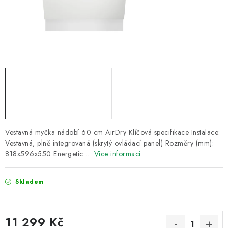
ZNAČKY
Recenze
Akce
Doprava a platba
Garance nejnižší ceny
Montáže spotřebičů
O nás
Kontakty
Vestavná myčka nádobí 60 cm AirDry Klíčová specifikace Instalace:
Vestavná, plně integrovaná (skrytý ovládací panel) Rozměry (mm):
818x596x550 Energetic…
Více informací
Skladem
11 299 Kč