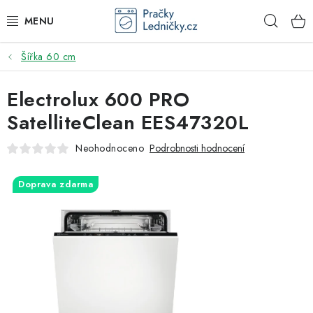
Přejít
Hleda
na
obsah
Šířka 60 cm
DODAVATEL
Electrolux 600 PRO
VESTAVNÉ SPOTŘEBIČE
SatelliteClean EES47320L
VOLNĚ STOJÍCÍ SPOTŘEBIČE
Neohodnoceno
Podrobnosti hodnocení
DŘEZY A BATERIE
Doprava zdarma
ODSAVAČE PAR
DRTIČE ODPADU
GASTRO