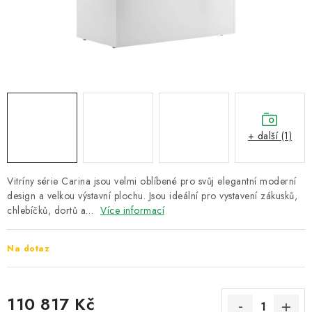
ZNAČKY
Recenze
Akce
Doprava a platba
Garance nejnižší ceny
Montáže spotřebičů
O nás
Kontakty
+ další (1)
Vitríny série Carina jsou velmi oblíbené pro svůj elegantní moderní
design a velkou výstavní plochu. Jsou ideální pro vystavení zákusků,
chlebíčků, dortů a…
Více informací
Na dotaz
110 817 Kč