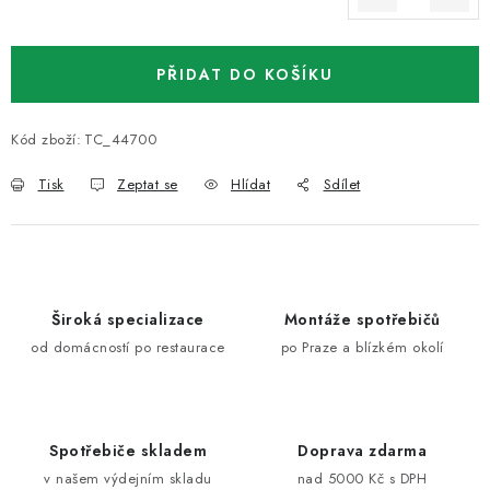
Měrná cena:
PŘIDAT DO KOŠÍKU
Kód zboží:
TC_44700
Tisk
Zeptat se
Hlídat
Sdílet
Široká specializace
Montáže spotřebičů
od domácností po restaurace
po Praze a blízkém okolí
Spotřebiče skladem
Doprava zdarma
v našem výdejním skladu
nad 5000 Kč s DPH