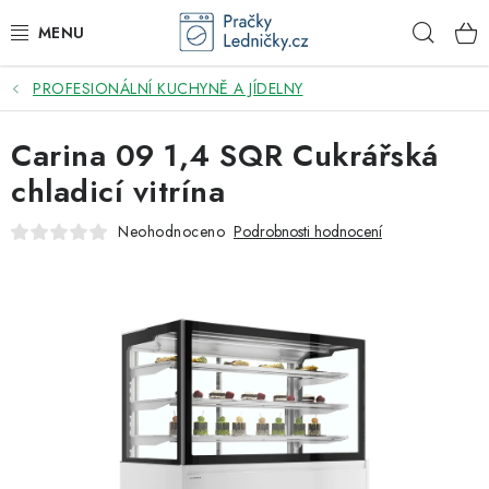
Přejít
Hleda
na
obsah
PROFESIONÁLNÍ KUCHYNĚ A JÍDELNY
DODAVATEL
Carina 09 1,4 SQR Cukrářská
VESTAVNÉ SPOTŘEBIČE
chladicí vitrína
VOLNĚ STOJÍCÍ SPOTŘEBIČE
Neohodnoceno
Podrobnosti hodnocení
DŘEZY A BATERIE
ODSAVAČE PAR
DRTIČE ODPADU
GASTRO