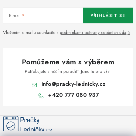
E-mail
PŘIHLÁSIT SE
Vložením e-mailu souhlasíte s
podmínkami ochrany osobních údajů
Pomůžeme vám s výběrem
Potřebujete s něčím poradit? Jsme tu pro vás!
info
@
pracky-lednicky.cz
+420 777 080 937
Z
á
p
a