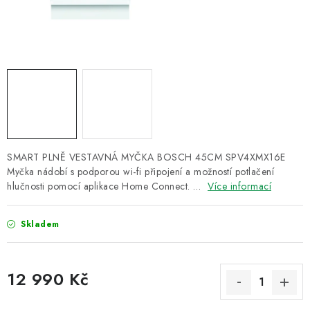
ZNAČKY
Recenze
Akce
Doprava a platba
Garance nejnižší ceny
Montáže spotřebičů
O nás
Kontakty
SMART PLNĚ VESTAVNÁ MYČKA BOSCH 45CM SPV4XMX16E
Myčka nádobí s podporou wi-fi připojení a možností potlačení
hlučnosti pomocí aplikace Home Connect. …
Více informací
Skladem
12 990 Kč
Měrná cena: