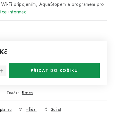
 Wi-Fi připojením, AquaStopem a programem pro
íce informací
 Kč
:
PŘIDAT DO KOŠÍKU
Značka:
Bosch
ptat se
Hlídat
Sdílet