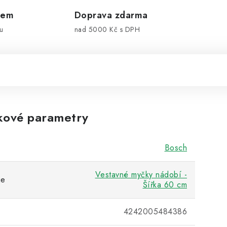
dem
Doprava zdarma
u
nad 5000 Kč s DPH
kové parametry
Bosch
Vestavné myčky nádobí -
ie
Šířka 60 cm
4242005484386