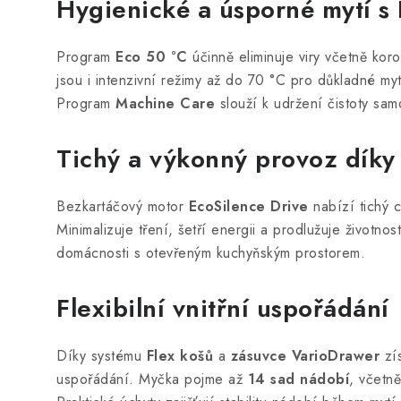
Hygienické a úsporné mytí s
Program
Eco 50 °C
účinně eliminuje viry včetně koro
jsou i intenzivní režimy až do 70 °C pro důkladné my
Program
Machine Care
slouží k udržení čistoty sam
Tichý a výkonný provoz díky
Bezkartáčový motor
EcoSilence Drive
nabízí tichý 
Minimalizuje tření, šetří energii a prodlužuje životno
domácnosti s otevřeným kuchyňským prostorem.
Flexibilní vnitřní uspořádání
Díky systému
Flex košů
a
zásuvce VarioDrawer
zís
uspořádání. Myčka pojme až
14 sad nádobí
, včetně