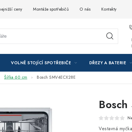
ejnižší ceny
Montáže spotřebičů
O nás
Kontakty
VOLNĚ STOJÍCÍ SPOTŘEBIČE
DŘEZY A BATERIE
Šířka 60 cm
Bosch SMV4ECX28E
Bosch
N
Vestavná myčk