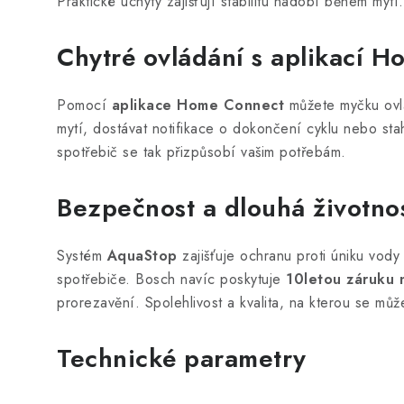
Praktické úchyty zajišťují stabilitu nádobí během mytí.
Chytré ovládání s aplikací 
Pomocí
aplikace Home Connect
můžete myčku ovlá
mytí, dostávat notifikace o dokončení cyklu nebo st
spotřebič se tak přizpůsobí vašim potřebám.
Bezpečnost a dlouhá životno
Systém
AquaStop
zajišťuje ochranu proti úniku vody
spotřebiče. Bosch navíc poskytuje
10letou záruku n
prorezavění. Spolehlivost a kvalita, na kterou se mů
Technické parametry