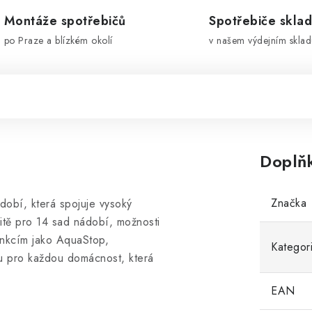
Montáže spotřebičů
Spotřebiče skla
po Praze a blízkém okolí
v našem výdejním sklad
Doplň
Značka
obí, která spojuje vysoký
itě pro 14 sad nádobí, možnosti
unkcím jako AquaStop,
Kategor
u pro každou domácnost, která
EAN