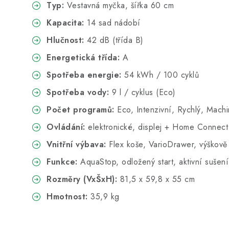
Typ:
Vestavná myčka, šířka 60 cm
Kapacita:
14 sad nádobí
Hlučnost:
42 dB (třída B)
Energetická třída:
A
Spotřeba energie:
54 kWh / 100 cyklů
Spotřeba vody:
9 l / cyklus (Eco)
Počet programů:
Eco, Intenzivní, Rychlý, Mach
Ovládání:
elektronické, displej + Home Connect
Vnitřní výbava:
Flex koše, VarioDrawer, výškově 
Funkce:
AquaStop, odložený start, aktivní sušení
Rozměry (VxŠxH):
81,5 x 59,8 x 55 cm
Hmotnost:
35,9 kg