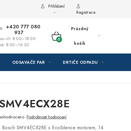
Přihlášení
Registrace
+420 777 080
Prázdný
937
po–čt: 8:00–18:00
NÁKUPNÍ
košík
pá: 8:00–16:30
KOŠÍK
ODSAVAČE PAR
DRTIČE ODPADU
GAST
 SMV4ECX28E
eohodnoceno
Podrobnosti hodnocení
a Bosch SMV4ECX28E s EcoSilence motorem, 14