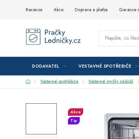
Přejít
Recenze
Akce
Doprava a platba
Garance n
na
obsah
DODAVATEL
VESTAVNÉ SPOTŘEBIČE
Domů
Vestavné spotřebiče
Vestavné myčky nádobí
Akce
Tip