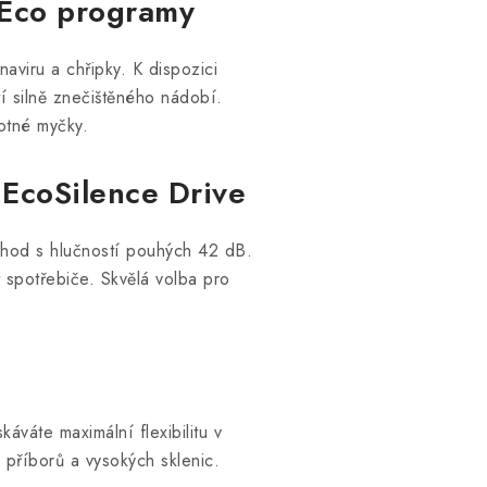
 Eco programy
naviru a chřipky. K dispozici
tí silně znečištěného nádobí.
otné myčky.
 EcoSilence Drive
chod s hlučností pouhých 42 dB.
st spotřebiče. Skvělá volba pro
káváte maximální flexibilitu v
 příborů a vysokých sklenic.