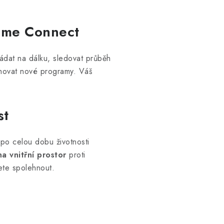
Home Connect
dat na dálku, sledovat průběh
ahovat nové programy. Váš
st
 po celou dobu životnosti
a vnitřní prostor
proti
žete spolehnout.