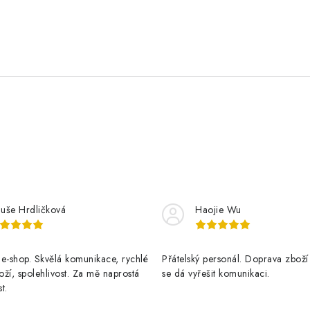
luše Hrdličková
Haojie Wu
e-shop. Skvělá komunikace, rychlé
Přátelský personál. Doprava zboží
ží, spolehlivost. Za mě naprostá
se dá vyřešit komunikaci.
t.