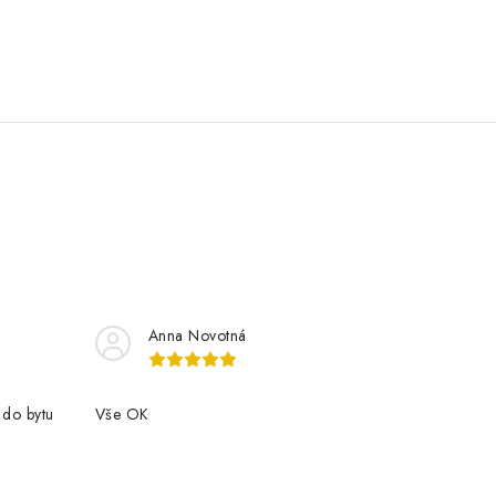
Anna Novotná
 do bytu
Vše OK