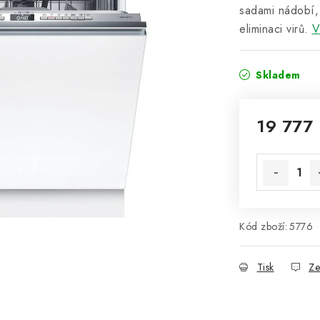
sadami nádobí,
eliminaci virů.
V
Skladem
19 777
Měrná cena
Kód zboží:
5776
Tisk
Ze