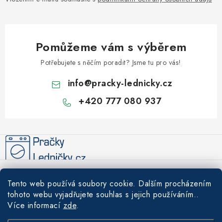
Pomůžeme vám s výběrem
Potřebujete s něčím poradit? Jsme tu pro vás!
info
@
pracky-lednicky.cz
+420 777 080 937
Z
á
p
a
Informace pro vás
t
Tento web používá soubory cookie. Dalším procházením
í
Recenze
tohoto webu vyjadřujete souhlas s jejich používáním..
Tipy a rady
Více informací
zde
.
Akce
Údržba a čištění praček a lednic – prodlužte životnost svých