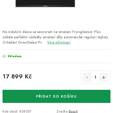
ZNAČKY
Recenze
Akce
Doprava a platba
Garance nejnižší ceny
Montáže spotřebičů
O nás
Kontakty
Na indukční desce se senzorem na smažení FryingSensor Plus
získáte perfektní výsledky smažení díky automatické regulaci teploty.
Ovládání DirectSelect Pr…
Více informací
Skladem
17 899 Kč
Měrná cena:
PŘIDAT DO KOŠÍKU
Kód zboží:
838057
Značka:
Bosch