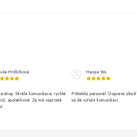
luše Hrdličková
Haojie Wu
e-shop. Skvělá komunikace, rychlé
Přátelský personál. Doprava zboží
ží, spolehlivost. Za mě naprostá
se dá vyřešit komunikaci.
t.