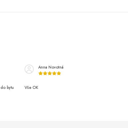
Anna Novotná
 do bytu
Vše OK