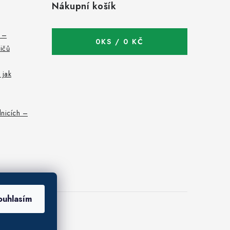
Nákupní košík
c –
0
KS /
0 KČ
bičů
 jak
nicích –
ouhlasím
 osobních údajů