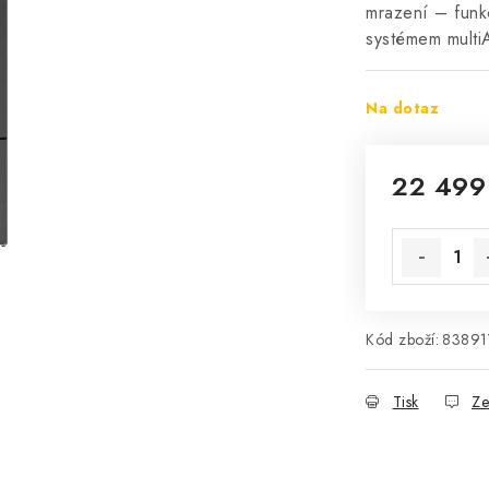
mrazení – funk
systémem mult
Na dotaz
22 499
Měrná cena
Kód zboží:
83891
Tisk
Ze