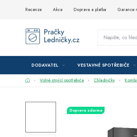
Přejít
Recenze
Akce
Doprava a platba
Garance n
na
obsah
DODAVATEL
VESTAVNÉ SPOTŘEBIČE
Domů
Volně stojící spotřebiče
Chladničky
Kombi
Doprava zdarma