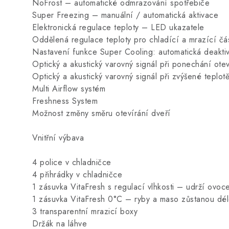
NoFrost – automatické odmrazování spotřebiče
Super Freezing – manuální / automatická aktivace
Elektronická regulace teploty – LED ukazatele
Oddělená regulace teploty pro chladící a mrazící čá
Nastavení funkce Super Cooling: automatická deakti
Optický a akustický varovný signál při ponechání ote
Optický a akustický varovný signál při zvýšené teplot
Multi Airflow systém
Freshness System
Možnost změny směru otevírání dveří
Vnitřní výbava
4 police v chladničce
4 přihrádky v chladničce
1 zásuvka VitaFresh s regulací vlhkosti – udrží ovoc
1 zásuvka VitaFresh 0°C – ryby a maso zůstanou dél
3 transparentní mrazicí boxy
Držák na láhve