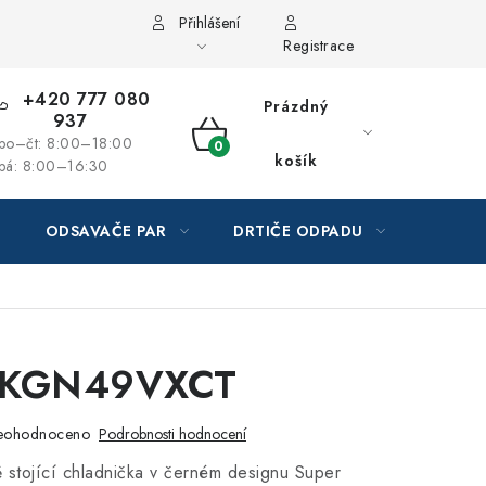
Přihlášení
Registrace
+420 777 080
Prázdný
937
po–čt: 8:00–18:00
NÁKUPNÍ
košík
pá: 8:00–16:30
KOŠÍK
ODSAVAČE PAR
DRTIČE ODPADU
GAST
 KGN49VXCT
eohodnoceno
Podrobnosti hodnocení
ě stojící chladnička v černém designu Super