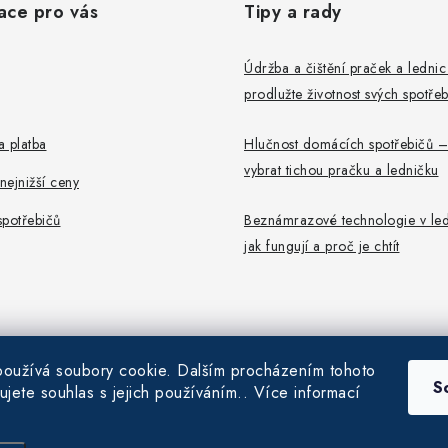
ace pro vás
Tipy a rady
Údržba a čištění praček a ledni
prodlužte životnost svých spotře
 platba
Hlučnost domácích spotřebičů –
vybrat tichou pračku a ledničku
ejnižší ceny
potřebičů
Beznámrazové technologie v led
jak fungují a proč je chtít
oužívá soubory cookie. Dalším procházením tohoto
S
ujete souhlas s jejich používáním.. Více informací
6
Pračky-Ledničky.cz
. Všechna práva vyhrazena.
|
Obchodní podmínky
|
Ochrana
Vytvořil Shoptet