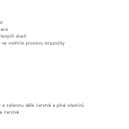
st
vace
vřených dveří
ě ve vnitřním prostoru mrazničky
e a zeleninu déle čerstvé a plné vitamínů
e čerstvé