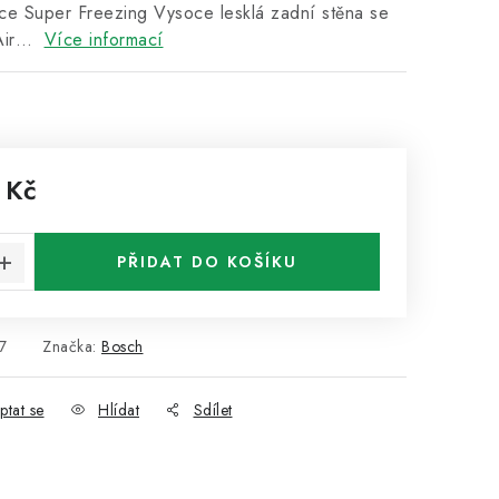
ce Super Freezing Vysoce lesklá zadní stěna se
iAir…
Více informací
 Kč
:
PŘIDAT DO KOŠÍKU
7
Značka:
Bosch
ptat se
Hlídat
Sdílet