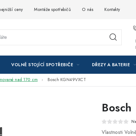
ejnižší ceny
Montáže spotřebičů
O nás
Kontakty
VOLNĚ STOJÍCÍ SPOTŘEBIČE
DŘEZY A BATERIE
nované nad 170 cm
Bosch KGN49VXCT
Bosch
N
Vlastnosti Voln