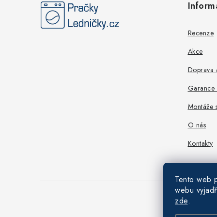
Inform
p
a
Recenze
t
Akce
í
Doprava a
Garance n
Montáže s
O nás
Kontakty
Tento web p
webu vyjadř
zde
.
Copyright 202