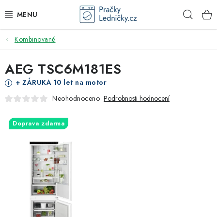
Přejít
Hleda
na
obsah
Kombinované
DODAVATEL
AEG TSC6M181ES
VESTAVNÉ SPOTŘEBIČE
+ ZÁRUKA 10 let na motor
VOLNĚ STOJÍCÍ SPOTŘEBIČE
Neohodnoceno
Podrobnosti hodnocení
DŘEZY A BATERIE
Doprava zdarma
ODSAVAČE PAR
DRTIČE ODPADU
GASTRO