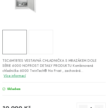
ZNAČKY
Recenze
Akce
Doprava a platba
Garance nejnižší ceny
Montáže spotřebičů
O nás
Kontakty
TSC6M181ES VESTAVNÁ CHLADNIČKA S MRAZÁKEM DOLE
SÉRIE 6000 NOFROST DETAILY PRODUKTU Kombinovaná
chladnička 6000 TwinTech® No Frost , zachovává…
Více informací
Skladem