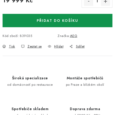
19 999 Kč
Měrná cena:
PŘIDAT DO KOŠÍKU
Kód zboží:
839035
Značka:
AEG
Tisk
Zeptat se
Hlídat
Sdílet
Široká specializace
Montáže spotřebičů
od domácností po restaurace
po Praze a blízkém okolí
Spotřebiče skladem
Doprava zdarma