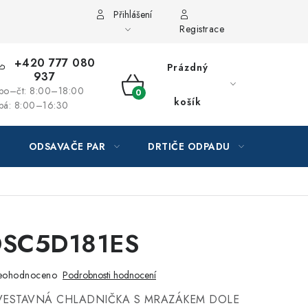
Přihlášení
Registrace
+420 777 080
Prázdný
937
po–čt: 8:00–18:00
NÁKUPNÍ
košík
pá: 8:00–16:30
KOŠÍK
ODSAVAČE PAR
DRTIČE ODPADU
GAST
SC5D181ES
eohodnoceno
Podrobnosti hodnocení
VESTAVNÁ CHLADNIČKA S MRAZÁKEM DOLE