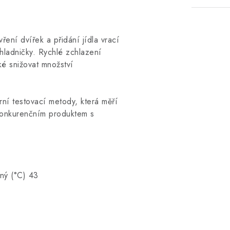
ní dvířek a přidání jídla vrací
hladničky. Rychlé zchlazení
ké snižovat množství
ní testovací metody, která měří
 konkurenčním produktem s
dný (°C) 43