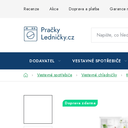
Přejít
Recenze
Akce
Doprava a platba
Garance n
na
obsah
DODAVATEL
VESTAVNÉ SPOTŘEBIČE
Domů
Vestavné spotřebiče
Vestavné chladničky
Doprava zdarma