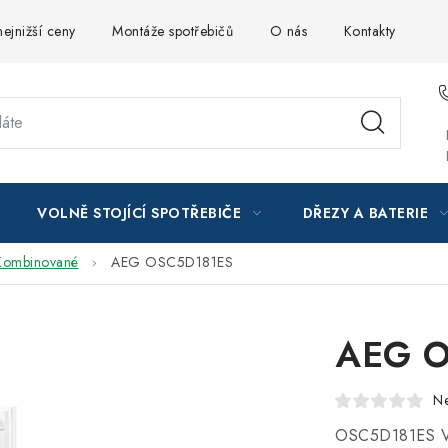
ejnižší ceny
Montáže spotřebičů
O nás
Kontakty
VOLNĚ STOJÍCÍ SPOTŘEBIČE
DŘEZY A BATERIE
Kombinované
AEG OSC5D181ES
AEG O
N
OSC5D181ES 