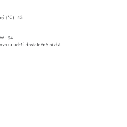
dný (°C): 43
pW: 34
ovozu udrží dostatečně nízká