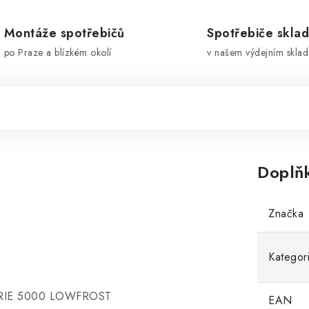
Montáže spotřebičů
Spotřebiče skla
po Praze a blízkém okolí
v našem výdejním sklad
Doplň
Značka
Kategor
RIE 5000 LOWFROST
EAN