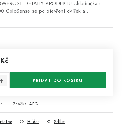
OWFROST DETAILY PRODUKTU Chladnička s
0 ColdSense se po otevření dvířek a…
 Kč
:
PŘIDAT DO KOŠÍKU
94
Značka:
AEG
ptat se
Hlídat
Sdílet