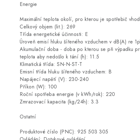
Energie
Maximální teplota okolí, pro kterou je spotřebič vho
Celkový objem (lit.): 269
Třída energetické účinnosti: E
Úroveň emisí hluku šířeného vzduchem v dB(A) re 1
Akumulační doba - doba po kterou se při výpadku pr
teplota aby nedošlo k tání (h): 11.5
Klimatická třída: SN-N-ST-T
Emisní třída hluku šířeného vzduchem: B
Napájecí napětí (V): 230-240
Příkon (W): 100
Roční spotřeba energie (v kWh/rok): 220
Zmrazovací kapacita (kg/24h): 3.3
Ostatní
Produktové číslo (PNC): 925 503 305
Ovládání: Dotykové ovládání