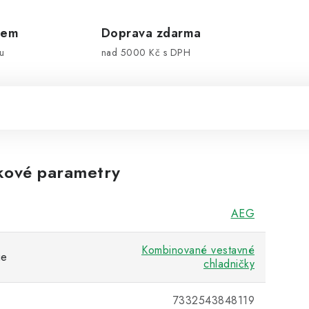
dem
Doprava zdarma
u
nad 5000 Kč s DPH
kové parametry
AEG
Kombinované vestavné
ie
chladničky
7332543848119