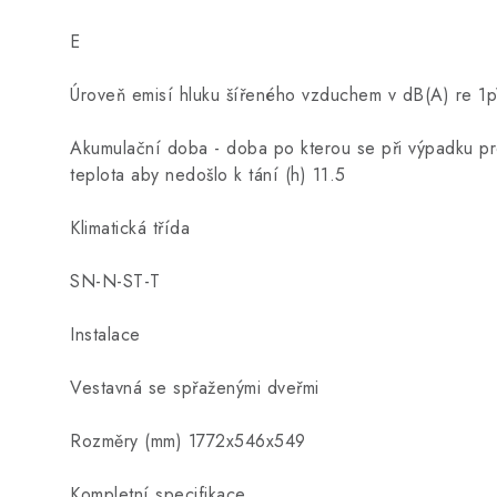
E
Úroveň emisí hluku šířeného vzduchem v dB(A) re 
Akumulační doba - doba po kterou se při výpadku pr
teplota aby nedošlo k tání (h) 11.5
Klimatická třída
SN-N-ST-T
Instalace
Vestavná se spřaženými dveřmi
Rozměry (mm) 1772x546x549
Kompletní specifikace