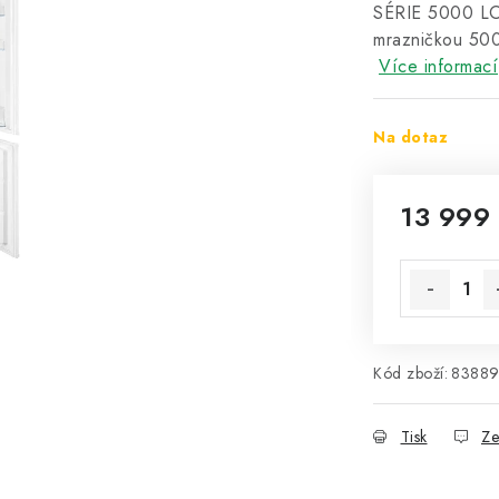
SÉRIE 5000 L
mrazničkou 500
Více informací
Na dotaz
13 999
Měrná cena
Kód zboží:
8388
Tisk
Ze