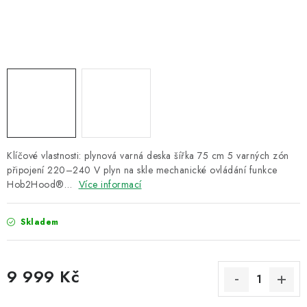
ZNAČKY
Recenze
Akce
Doprava a platba
Garance nejnižší ceny
Montáže spotřebičů
O nás
Kontakty
Klíčové vlastnosti: plynová varná deska šířka 75 cm 5 varných zón
připojení 220–240 V plyn na skle mechanické ovládání funkce
Hob2Hood®…
Více informací
Skladem
9 999 Kč
Měrná cena: