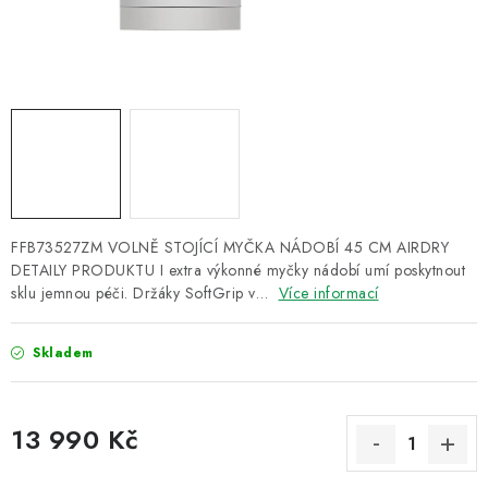
ZNAČKY
Recenze
Akce
Doprava a platba
Garance nejnižší ceny
Montáže spotřebičů
O nás
Kontakty
FFB73527ZM VOLNĚ STOJÍCÍ MYČKA NÁDOBÍ 45 CM AIRDRY
DETAILY PRODUKTU I extra výkonné myčky nádobí umí poskytnout
sklu jemnou péči. Držáky SoftGrip v…
Více informací
Skladem
13 990 Kč
Měrná cena: