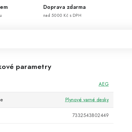
dem
Doprava zdarma
u
nad 5000 Kč s DPH
kové parametry
AEG
ie
Plynové varné desky
7332543802449