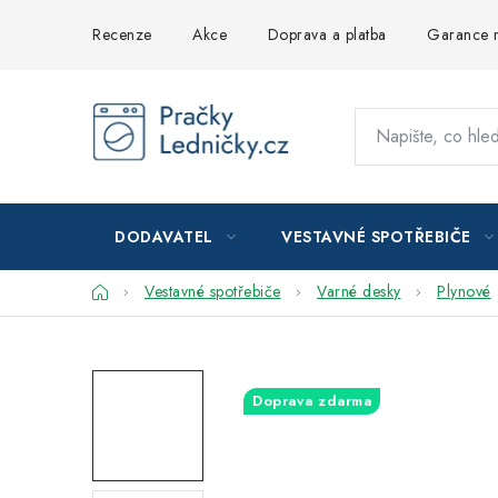
Přejít
Recenze
Akce
Doprava a platba
Garance n
na
obsah
DODAVATEL
VESTAVNÉ SPOTŘEBIČE
Domů
Vestavné spotřebiče
Varné desky
Plynové
Doprava zdarma