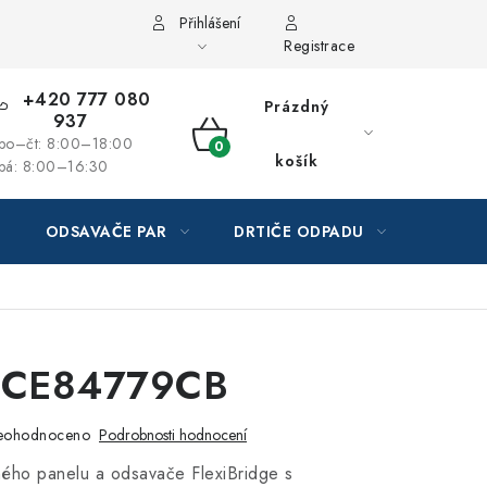
Přihlášení
Registrace
+420 777 080
Prázdný
937
po–čt: 8:00–18:00
NÁKUPNÍ
košík
pá: 8:00–16:30
KOŠÍK
ODSAVAČE PAR
DRTIČE ODPADU
GAST
CCE84779CB
eohodnoceno
Podrobnosti hodnocení
ého panelu a odsavače FlexiBridge s