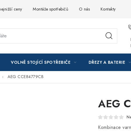
ejnižší ceny
Montáže spotřebičů
O nás
Kontakty
VOLNĚ STOJÍCÍ SPOTŘEBIČE
DŘEZY A BATERIE
AEG CCE84779CB
AEG 
N
Kombinace varn