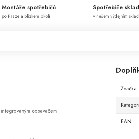
Montáže spotřebičů
Spotřebiče skla
po Praze a blízkém okolí
v našem výdejním sklad
Doplň
Značka
Kategor
s integrovaným odsavačem
EAN