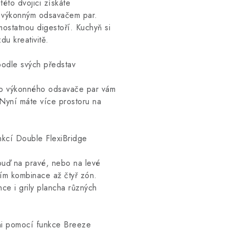
této dvojici získáte
m výkonným odsavačem par.
mostatnou digestoří. Kuchyň si
u kreativitě.
 podle svých představ
ho výkonného odsavače par vám
 Nyní máte více prostoru na
unkcí Double FlexiBridge
buď na pravé, nebo na levé
vím kombinace až čtyř zón.
ce i grily plancha různých
yni pomocí funkce Breeze