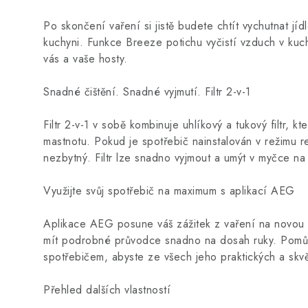
Po skončení vaření si jistě budete chtít vychutnat jíd
kuchyni. Funkce Breeze potichu vyčistí vzduch v kuch
vás a vaše hosty.
Snadné čištění. Snadné vyjmutí. Filtr 2-v-1
Filtr 2-v-1 v sobě kombinuje uhlíkový a tukový filtr, k
mastnotu. Pokud je spotřebič nainstalován v režimu reci
nezbytný. Filtr lze snadno vyjmout a umýt v myčce na
Využijte svůj spotřebič na maximum s aplikací AEG
Aplikace AEG posune váš zážitek z vaření na novou 
mít podrobné průvodce snadno na dosah ruky. Pomů
spotřebičem, abyste ze všech jeho praktických a skvě
Přehled dalších vlastností