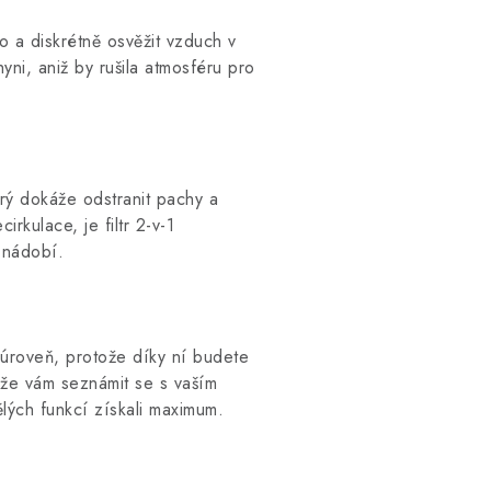
lo a diskrétně osvěžit vzduch v
yni, aniž by rušila atmosféru pro
terý dokáže odstranit pachy a
rkulace, je filtr 2-v-1
 nádobí.
úroveň, protože díky ní budete
že vám seznámit se s vaším
lých funkcí získali maximum.