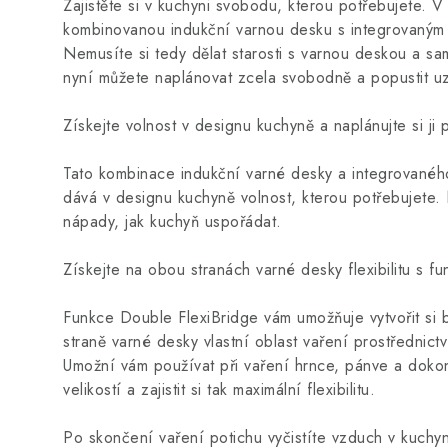
Zajistěte si v kuchyni svobodu, kterou potřebujete. V 
kombinovanou indukční varnou desku s integrovaný
Nemusíte si tedy dělat starosti s varnou deskou a sa
nyní můžete naplánovat zcela svobodně a popustit uzd
Získejte volnost v designu kuchyně a naplánujte si ji
Tato kombinace indukční varné desky a integrované
dává v designu kuchyně volnost, kterou potřebujete.
nápady, jak kuchyň uspořádat.
Získejte na obou stranách varné desky flexibilitu s f
Funkce Double FlexiBridge vám umožňuje vytvořit si 
straně varné desky vlastní oblast vaření prostřednict
Umožní vám používat při vaření hrnce, pánve a dokon
velikostí a zajistit si tak maximální flexibilitu.
Po skončení vaření potichu vyčistíte vzduch v kuch