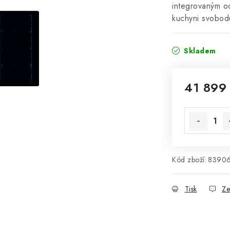
integrovaným od
kuchyni svobod
Skladem
41 899
Měrná cena
Kód zboží:
8390
Tisk
Ze