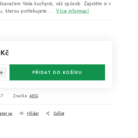
savačem Vaše kuchyně, váš způsob. Zajistěte si v
u, kterou potřebujete.…
Více informací
 Kč
:
PŘIDAT DO KOŠÍKU
67
Značka:
AEG
ptat se
Hlídat
Sdílet