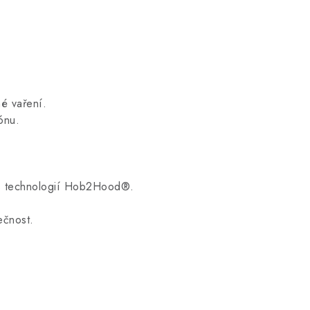
é vaření.
ónu.
í s technologií Hob2Hood®.
ečnost.