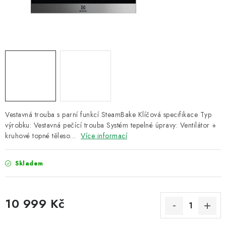
ZNAČKY
Recenze
Akce
Doprava a platba
Garance nejnižší ceny
Montáže spotřebičů
O nás
Kontakty
Vestavná trouba s parní funkcí SteamBake Klíčová specifikace Typ
výrobku: Vestavná pečící trouba Systém tepelné úpravy: Ventilátor +
kruhové topné těleso…
Více informací
Skladem
10 999 Kč
Měrná cena: