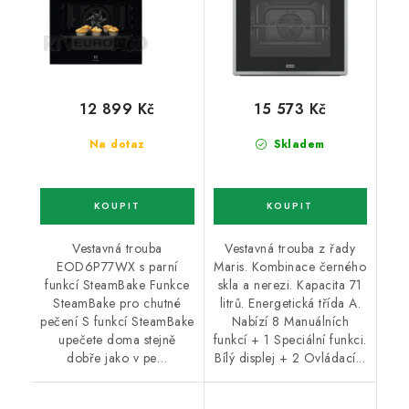
12 899 Kč
15 573 Kč
Na dotaz
Skladem
Vestavná trouba
Vestavná trouba z řady
EOD6P77WX s parní
Maris. Kombinace černého
funkcí SteamBake Funkce
skla a nerezi. Kapacita 71
SteamBake pro chutné
litrů. Energetická třída A.
pečení S funkcí SteamBake
Nabízí 8 Manuálních
upečete doma stejně
funkcí + 1 Speciální funkci.
dobře jako v pe…
Bílý displej + 2 Ovládací...