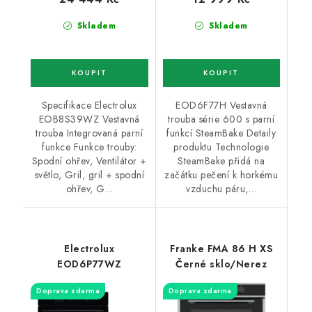
Skladem
Skladem
Specifikace Electrolux
EOD6F77H Vestavná
EOB8S39WZ Vestavná
trouba série 600 s parní
trouba Integrovaná parní
funkcí SteamBake Detaily
funkce Funkce trouby:
produktu Technologie
Spodní ohřev, Ventilátor +
SteamBake přidá na
světlo, Gril, gril + spodní
začátku pečení k horkému
ohřev, G…
vzduchu páru,…
Electrolux
Franke FMA 86 H XS
EOD6P77WZ
Černé sklo/Nerez
Doprava zdarma
Doprava zdarma