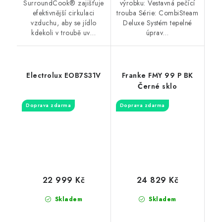
SurroundCook® zajišťuje
výrobku: Vestavná pečící
efektivnější cirkulaci
trouba Série: CombiSteam
vzduchu, aby se jídlo
Deluxe Systém tepelné
kdekoli v troubě uv…
úprav…
Electrolux EOB7S31V
Franke FMY 99 P BK
Černé sklo
Doprava zdarma
Doprava zdarma
22 999 Kč
24 829 Kč
Skladem
Skladem