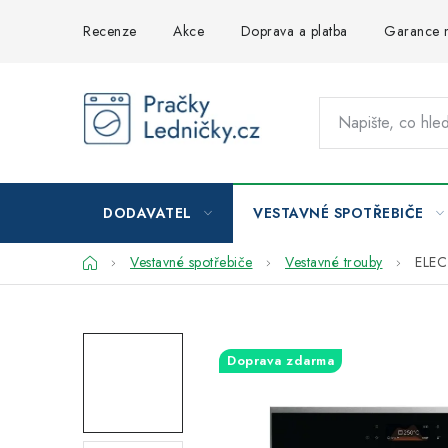
Přejít
Recenze
Akce
Doprava a platba
Garance n
na
obsah
DODAVATEL
VESTAVNÉ SPOTŘEBIČE
Domů
Vestavné spotřebiče
Vestavné trouby
ELE
Doprava zdarma