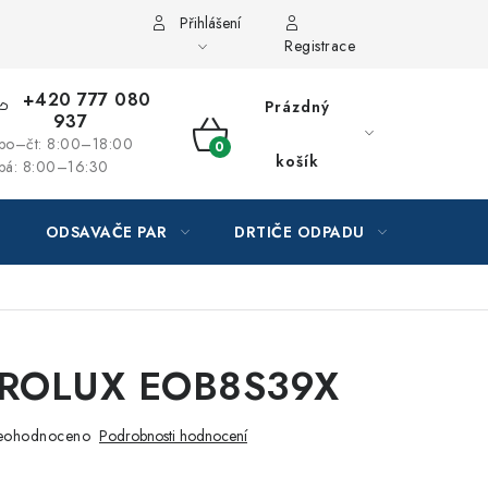
Přihlášení
Registrace
+420 777 080
Prázdný
937
po–čt: 8:00–18:00
NÁKUPNÍ
košík
pá: 8:00–16:30
KOŠÍK
ODSAVAČE PAR
DRTIČE ODPADU
GAST
ROLUX EOB8S39X
eohodnoceno
Podrobnosti hodnocení