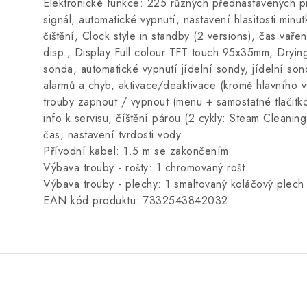
Elektronické funkce: 225 různých přednastavených pr
signál, automatické vypnutí, nastavení hlasitosti minu
čištění, Clock style in standby (2 versions), čas v
disp., Display Full colour TFT touch 95x35mm, Drying 
sonda, automatické vypnutí jídelní sondy, jídelní son
alarmů a chyb, aktivace/deaktivace (kromě hlavního v
trouby zapnout / vypnout (menu + samostatné tlačitko
info k servisu, číštění párou (2 cykly: Steam Cleani
čas, nastavení tvrdosti vody
Přívodní kabel: 1.5 m se zakončením
Výbava trouby - rošty: 1 chromovaný rošt
Výbava trouby - plechy: 1 smaltovaný koláčový plec
EAN kód produktu: 7332543842032