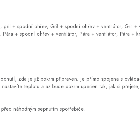
, gril + spodní ohřev, Gril + spodní ohřev + ventilátor, Gril + 
r, Pára + spodní ohřev + ventilátor, Pára + ventilátor, Pára +
hodnutí, zda je již pokrm připraven. Je přímo spojena s ovlád
nastavíte teplotu a až bude pokrm upečen tak, jak si přejete
ní před náhodným sepnutím spotřebiče.