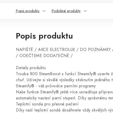
Popis produktu
Podobné produkty
Popis produktu
NAPIŠTĚ / AKCE ELECTROLUX / DO POZNÁMKY A
/ ODEČTEME DODATEČNĚ /
Detaily produktu
Trouba 800 SteamBoost s funkcí Steamify® uzavře živi
chuť. Užívejte si skvělé výsledky stisknutím jediného
Steamify® - váš průvodce parními programy
Naše funkce Steamify® ještě více usnadňuje přípravu 
automaticky nastaví parní stupeň. Díky správnému mn
Teplotní sonda pro přesné pečení
Díky naší teplotní sondě dosáhnete vždy skvělých vý