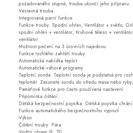
požadovaného stupně, trouba ukončí jeho přípravu.
Vestavná trouba
Integrovaná parní funkce
Funkce trouby: Spodní ohřev, Ventilátor + světlo, Gril
spodní ohřev + ventilátor, Kruhové těleso + ventiláto
ventilátor
Možnost pečení na 3 úrovních najednou
Funkce rychlého zahřátí trouby
Automatická nabídka teplot
Automatické váhové programy
Teplotní sonda: Teplotní sonda je podstatná pro roz
teploměr. Zasunete sondu do středu masa nebo ryby, 
Paměťové funkce pro často používaná nastavení
Připomínka čištění
Dětská bezpečnostní pojistka: Dětská pojistka chrá
Funkce automatického bezpečnostního vypnutí
Výkon
Čištění trouby: Pára
Vnitřní objem (l): 70