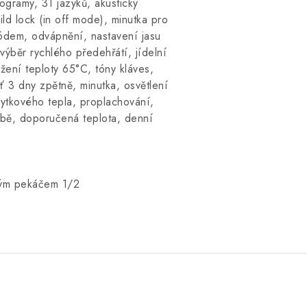
ogramy, 31 jazyků, akustický
ild lock (in off mode), minutka pro
kódem, odvápnění, nastavení jasu
výběr rychlého předehřátí, jídelní
žení teploty 65°C, tóny kláves,
ť 3 dny zpětně, minutka, osvětlení
bytkového tepla, proplachování,
oubě, doporučená teplota, denní
aným pekáčem 1/2