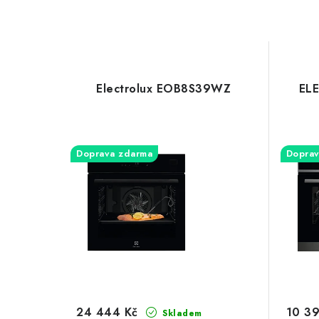
Electrolux EOB8S39WZ
EL
Doprava zdarma
Doprav
24 444 Kč
10 39
Skladem