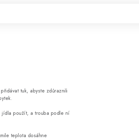
řidávat tuk, abyste zdůraznili
bytek.
jídla použít, a trouba podle ní
kmile teplota dosáhne