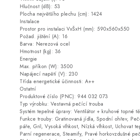
Hlučnost (dB): 53
Plocha největšího plechu (cm): 1424
Instalace
Prostor pro instalaci VxŠxH (mm): 590x560x550
Požad. jištění (A): 16
Barva: Nerezová ocel
Hmotnost (kg): 36
Energie
Max. příkon (W): 3500
Napájecí napětí (V): 230
Třída energetické účinnosti: A++
Ostatní
Produktové číslo (PNC): 944 032 073
Typ výrobku: Vestavná pečící trouba
Systém tepelné úpravy: Ventilátor + kruhové topné t
Funkce trouby: Gratinovaná jídla, Spodní ohřev, Peč
páře, Gril, Vysoká vlhkost, Nízká vlhkost, Uchovat 
Parní regenerace, Steamify, Pravé horkovzdušné peče