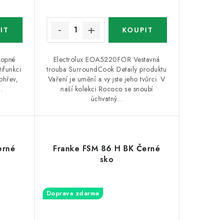
Topné
Electrolux EOA5220FOR Vestavná
ifunkci
trouba SurroundCook Detaily produktu
ohřev,
Vaření je umění a vy jste jeho tvůrci. V
…
naší kolekci Rococo se snoubí
úchvatný…
erné
Franke FSM 86 H BK Černé
sko
Doprava zdarma