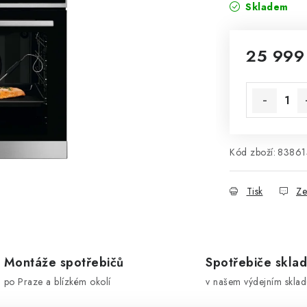
Skladem
25 999
Měrná cena
Kód zboží:
83861
Tisk
Ze
Montáže spotřebičů
Spotřebiče skla
po Praze a blízkém okolí
v našem výdejním sklad