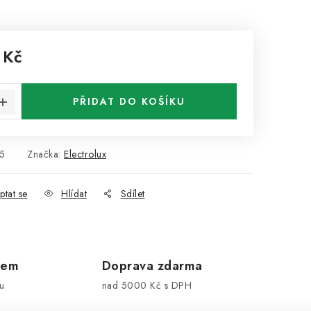
 Kč
:
PŘIDAT DO KOŠÍKU
5
Značka:
Electrolux
ptat se
Hlídat
Sdílet
dem
Doprava zdarma
u
nad 5000 Kč s DPH