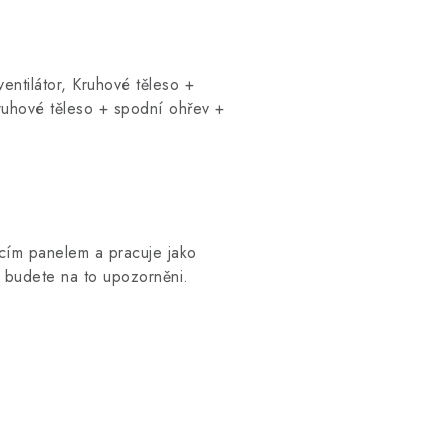
ventilátor, Kruhové těleso +
 kruhové těleso + spodní ohřev +
acím panelem a pracuje jako
, budete na to upozorněni.