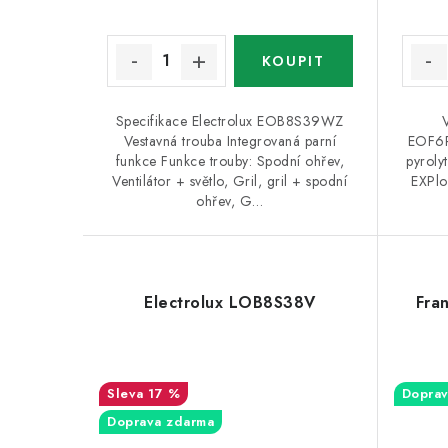
Specifikace Electrolux EOB8S39WZ
Vestavná trouba Integrovaná parní
EOF6P
funkce Funkce trouby: Spodní ohřev,
pyroly
Ventilátor + světlo, Gril, gril + spodní
EXPlo
ohřev, G…
Electrolux LOB8S38V
Fra
17 %
Doprav
Doprava zdarma