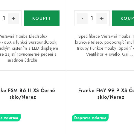
Vestavná trouba Electrolux
Specifikace Vestavná trouba 
76BX s funkcí SurroundCook,
kruhové těleso, podporující mult
tickým čištěním a LED displejem
trouby Funkce trouby: Spodní 
re zajistí rovnoměrné pečení a
Ventilátor + světlo, Gril, 
snadnou údržbu.
nke FSM 86 H XS Černé
Franke FMY 99 P XS Č
sklo/Nerez
sklo/Nerez
a zdarma
Doprava zdarma