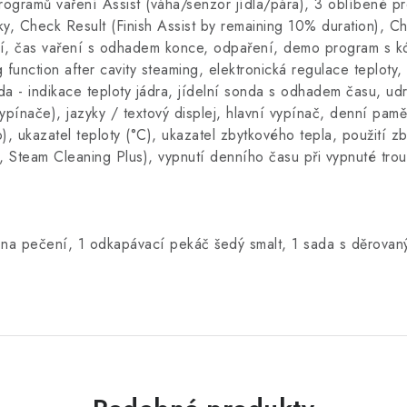
ogramů vaření Assist (váha/senzor jídla/pára), 3 oblíbené pr
tky, Check Result (Finish Assist by remaining 10% duration), Ch
aření, čas vaření s odhadem konce, odpaření, demo program s 
function after cavity steaming, elektronická regulace teploty, 
da - indikace teploty jádra, jídelní sonda s odhadem času, udr
ypínače), jazyky / textový displej, hlavní vypínač, denní pamě
), ukazatel teploty (°C), ukazatel zbytkového tepla, použití z
ng, Steam Cleaning Plus), vypnutí denního času při vypnuté tr
h na pečení, 1 odkapávací pekáč šedý smalt, 1 sada s děrov