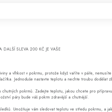
 DALŠÍ SLEVA 200 KČ JE VAŠE
ny a vlhkost v pokrmu, protože když vaříte v páře, nemusíte p
 tlačítka. Jednoduše nastavte teplotu a nechte troubu dodělat z
chutných pokrmů. Zadejte teplotu, jakou chcete pro přípravu 
ožství páry bude váš pokrm zdravější a chutnější.
sledků. Umožňuje vám sledovat teplotu ve středu pokrmu, a ja