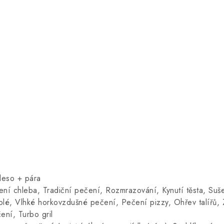
ěleso + pára
ení chleba, Tradiční pečení, Rozmrazování, Kynutí těsta, Su
teplé, Vlhké horkovzdušné pečení, Pečení pizzy, Ohřev talířů
ní, Turbo gril